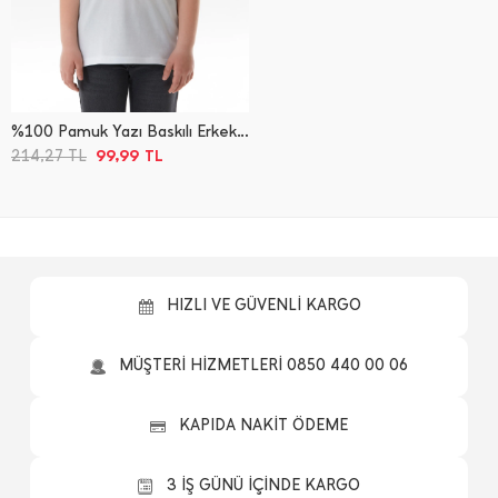
%100 Pamuk Yazı Baskılı Erkek Çocuk Tişört
99,99
214,27
TL
TL
HIZLI VE GÜVENLİ KARGO
MÜŞTERİ HİZMETLERİ 0850 440 00 06
KAPIDA NAKİT ÖDEME
3 İŞ GÜNÜ İÇİNDE KARGO