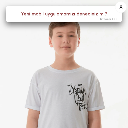
X
0
Yeni mobil uygulamamızı denediniz mi?
Menü
Play Store >>>