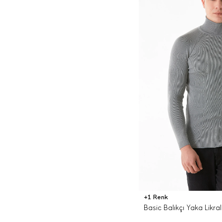
gibi ilk kullanıma çıktıkları
dönemler bir hayli eskiye
dayanıyor. Kayıtlara göre, el
örmesi kıyafetlerin tarihi
neredeyse iki bin yıl öncesine
dayanmaktadır. Bunda da o
dönem insanlarının toplayıcılık
ve üreticilik dönemlerine olan
etkisini gözlemleyebiliriz.
Örme kazaklar ise örme
giysilerden biraz daha farklı
bir tarihe sahip. İlk örme kazak
15. yüzyılda kuzeybatı Fransa
ile o dönemin Britanya’sı
arasında bulunan İngiliz Manş
Adaları’na bağlı Guernsey ve
Jersey Adaları’nda yapılmıştır
ve kullanılmıştır. O sıralarda,
çıktığı bölgenin adına bağlı
olarak ilk kazaklara Guernsey
+1 Renk
adı verilmiş daha sonrasında
Basic Balıkçı Yaka Likral
bu isim Jersey olarak daha sık