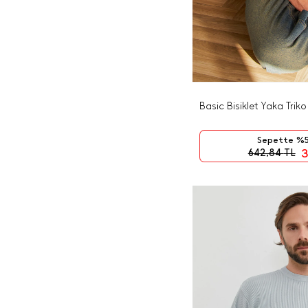
parçalar arasında yer alıyor.
Aynı zamanda farklı renk
bloklarının kullanıldığı değişk
desenler de erkek triko kazak
modellerinde göze çarpan
diğer detaylar arasında yer
almakta.
Erkek boğazlı kazak
Basic Bisiklet Yaka Trik
modellerinde
ise genellikle
slim fit ve regular fit modeller
daha fazla rağbet ediliyor.
Sepette %5
Boğazlı modellerde kazağın
3
642,84
TL
materyalinin vücudu
kaşındırmayacak bir kumaş
türünden olması oldukça
önemli. Aksi takdirde özellikle
slim fit kazaklarda gün boyu
sürecek bir eziyet olmaması
açısından bu tarz seçimleri
hassasiyetle yapmanız önemli
olacaktır.
Erkek boğazlı kazak
modellerinde
bütün kış
severek giyeceğiniz siyah