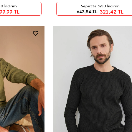
0 İndirim
Sepette %50 İndirim
99,99
TL
321,42
TL
642,84
TL