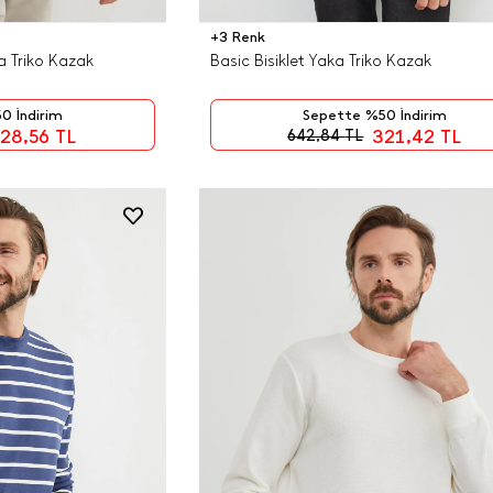
+3 Renk
ka Triko Kazak
Basic Bisiklet Yaka Triko Kazak
0 İndirim
Sepette %50 İndirim
28,56
TL
321,42
TL
642,84
TL