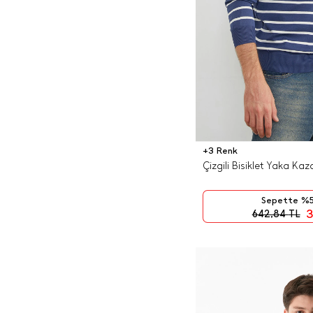
bazılarında fermuar detayları
bulunmakta ve bazı diğer
kazak modellerinde ise polo
yaka ve v yaka da olmakta.
Bahsettiğimiz değişik
erkek
kazak modellerine
ek olarak,
farklı sezonlarda farklı şekilde
giyilebilmeleri adına kazakların
farklı materyaller ile
üretildiğini de görebiliyoruz.
+3 Renk
Kaşmirler, yünler, vicunalar,
Çizgili Bisiklet Yaka Kaz
pamuklar, ipekler ve bunların
birbirleri ile olan
karışımlarından üretilen
Sepette %5
kazaklar, kış mevsimlerinin
3
642,84
TL
vazgeçilmez giysileri. Kadın
erkek genç yaşlı demeden
herkesin kendi tarzına uygun
olan modelleri kış aylarını
sıcacık geçirmemize yardımcı
oluyor.
Kazakların da pek çok giysi