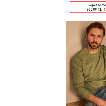
kullanılmıştır. Günümüzde de
Sepette %5
hala kazağa jersey dendiğini
1
399,99
TL
görebiliyoruz.
Erkek triko kazak
modelleri
erkeklerin en sevdiği
modeller arasında yer
almakta. kış mevsimine uygun
lacivert, bordo, beyaz, bej,
melanj, antrasit, siyah, gri, haki
ve daha nice renkte kazaklar
vitrinlerde erkeklerin
beğenisine sunulmuş durumda.
Erkek triko kazak
modellerinde
diğer kazak
modellerinden olduğundan
daha fazla renk ve desen
bulmak mümkün. Ayrıca triko
kazaklar daha ince olduğu için
farklı üst giyim seçenekleri ile
de daha zengin stiller
yaratmanıza yardımcı oluyor.
Baskılı ve sloganlı ürünler
trikolarda dikkat çeken