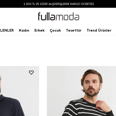
1.500 TL VE ÜZERİ ALIŞVERİŞLERDE KARGO ÜCRETSİZ
ELENLER
Kadın
Erkek
Çocuk
Tesettür
Trend Ürünler