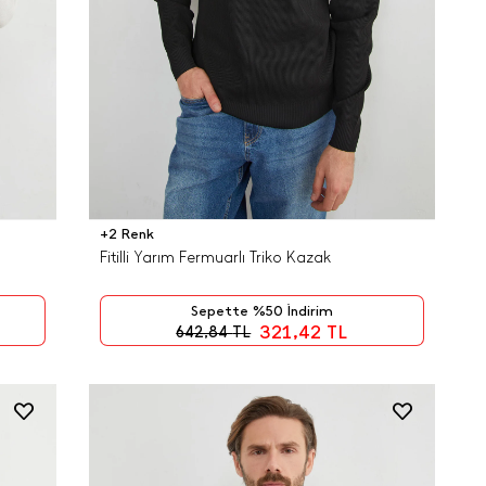
+2 Renk
Fitilli Yarım Fermuarlı Triko Kazak
Sepette %50 İndirim
321,42
TL
642,84
TL