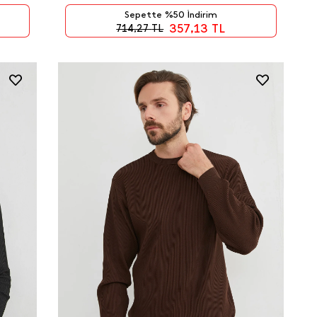
Sepette %50 İndirim
357,13
TL
714,27
TL