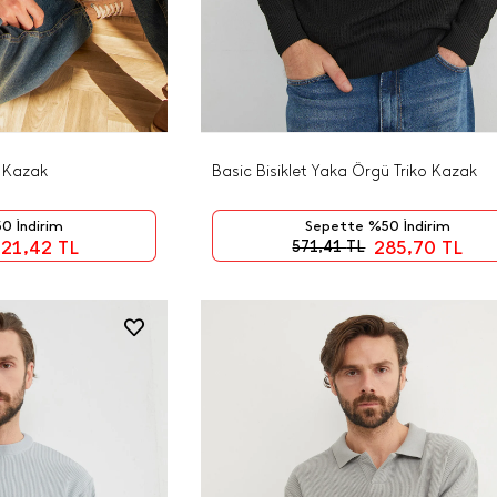
o Kazak
Basic Bisiklet Yaka Örgü Triko Kazak
0 İndirim
Sepette %50 İndirim
21,42
TL
285,70
TL
571,41
TL