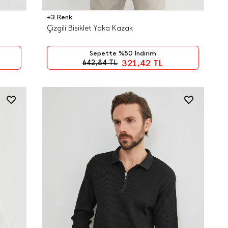
+3 Renk
Çizgili Bisiklet Yaka Kazak
Sepette %50 İndirim
321,42
TL
642,84
TL