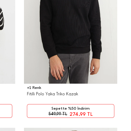
+1 Renk
Fitilli Polo Yaka Triko Kazak
Sepette %50 İndirim
274,99
TL
549,99
TL