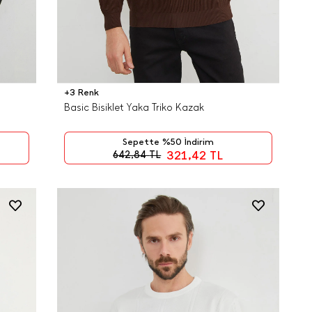
+3 Renk
Basic Bisiklet Yaka Triko Kazak
Sepette %50 İndirim
321,42
TL
642,84
TL