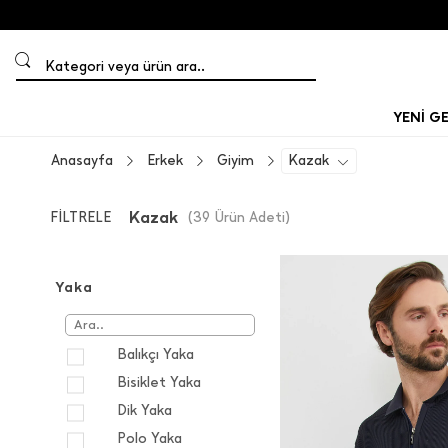
Kategori veya ürün ara..
YENİ G
Anasayfa
Erkek
Giyim
Kazak
Kazak
FİLTRELE
(
39
Ürün Adeti
)
Yaka
Balıkçı Yaka
Bisiklet Yaka
Dik Yaka
Polo Yaka