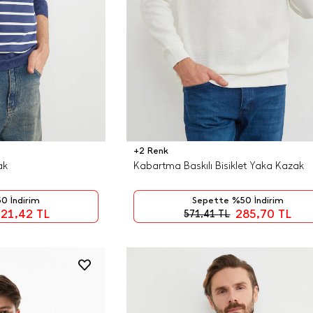
+2 Renk
ak
Kabartma Baskılı Bisiklet Yaka Kazak
0 İndirim
Sepette %50 İndirim
21,42
TL
285,70
TL
571,41
TL