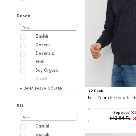
Desen
Baskılı
Desenli
Desensiz
Fitilli
Saç Örgüsü
Çizgili
Şeritli
+
DAHA FAZLA GÖSTER
+2 Renk
Fitilli Yarım Fermuarlı T
Stil
Sepette %5
3
642,84
TL
Casual
Günlük