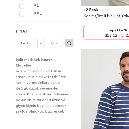
XL
+2 Renk
XXL
Basic Çizgili Bisiklet Ya
Sepette %5
FİYAT
4
857,13
TL
-
İndirimli Erkek Kazak
Modelleri
Kazaklar, vücudu ve kolları
saran kalın bir kıyafettir. Farklı
kesim ve modellere sahip
değişik kazak seçenekleri
vardır. Bazı kazak modellerinın
boyun kısımları daha uzun ve
giyen kişinin boynunu saracak
şekilde olmakta; bazı
erkek
kazak modelleri
bir başka
giysi olan yelekler gibi düğmeli
şekilde üretilmekte,