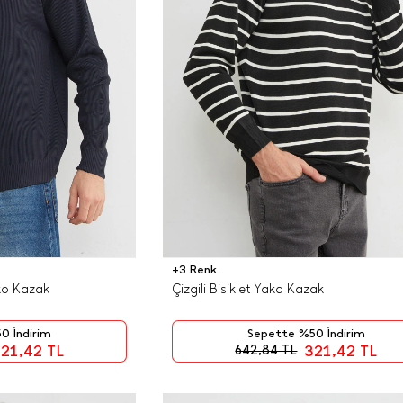
+3 Renk
riko Kazak
Çizgili Bisiklet Yaka Kazak
0 İndirim
Sepette %50 İndirim
21,42
TL
321,42
TL
642,84
TL