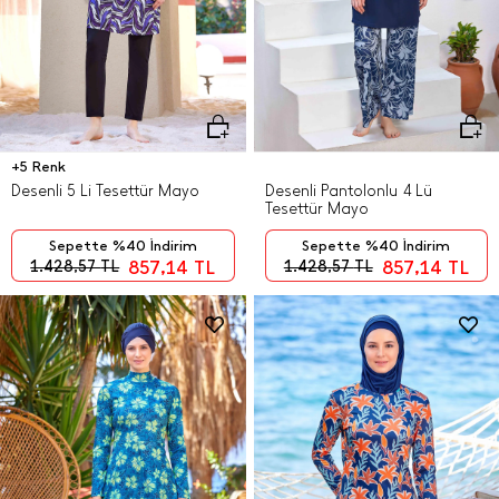
+5 Renk
Desenli 5 Li Tesettür Mayo
Desenli Pantolonlu 4 Lü
Tesettür Mayo
Sepette %40 İndirim
Sepette %40 İndirim
857,14
TL
857,14
TL
1.428,57
TL
1.428,57
TL