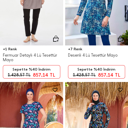
+1 Renk
+7 Renk
Fermuar Detaylı 4 Lü Tesettür
Desenli 4 Lü Tesettür Mayo
Mayo
Sepette %40 İndirim
Sepette %40 İndirim
857,14
TL
857,14
TL
1.428,57
TL
1.428,57
TL