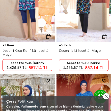
+1 Renk
+5 Renk
Desenli Kısa Kol 4 Lü Tesettür
Desenli 5 Li Tesettür Mayo
Mayo
Sepette %40 İndirim
Sepette %40 İndirim
857,14
TL
857,14
TL
1.428,57
TL
1.428,57
TL
Çerez Politikası
Çerezler,
fullamoda.com
sitesini ve hizmetlerimizi daha etkin
bir şekilde kullanmamızı sağlamaktadır. Çerezlerle ilgili detaylı