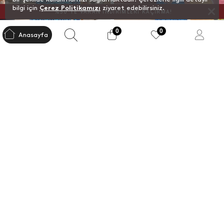
bilgi için
Çerez Politikamızı
ziyaret edebilirsiniz.
%50`YE VARAN İNDİRİMLERİ KAÇIRMA!
0
0
Anasayfa
Kapat
Filtre
Beden
+5 Renk
+1 Renk
Desenli 5 Li Tesettür Mayo
Desenli Kısa Kol 4 Lü Tesettür
Mayo
FİYAT
Sepette %40 İndirim
Sepette %40 İndirim
857,14
TL
857,14
TL
1.428,57
TL
1.428,57
TL
Whatsapp İle Satış
Whatsapp İle Arkadaşına Sor
HIZLI VE GÜVENLİ KARGO
Iptal Et