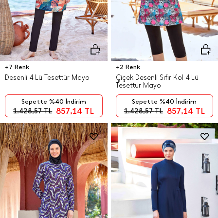
+7 Renk
+2 Renk
Desenli 4 Lü Tesettür Mayo
Çiçek Desenli Sıfır Kol 4 Lü
Tesettür Mayo
Sepette %40 İndirim
Sepette %40 İndirim
857,14
TL
857,14
TL
1.428,57
TL
1.428,57
TL