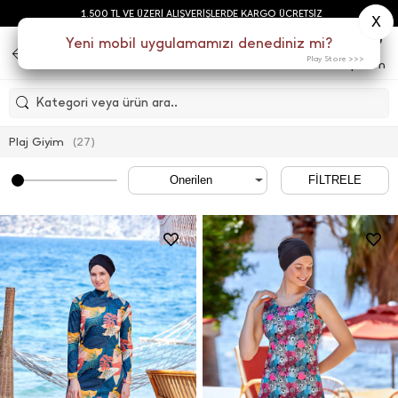
1.500 TL VE ÜZERİ ALIŞVERİŞLERDE KARGO ÜCRETSİZ
X
0
Yeni mobil uygulamamızı denediniz mi?
Play Store >>>
Menu
Sepetim
Kategori veya ürün ara..
Plaj Giyim
(
27
)
FİLTRELE