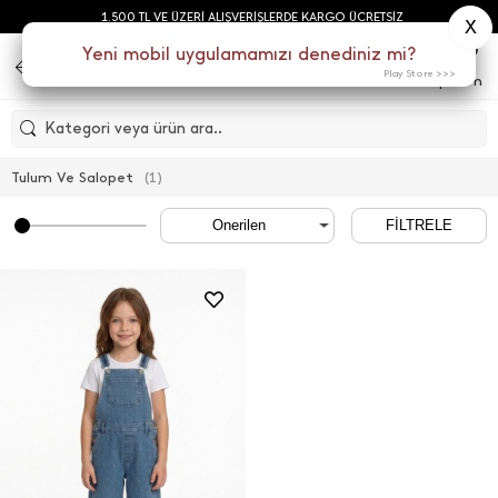
1.500 TL VE ÜZERİ ALIŞVERİŞLERDE KARGO ÜCRETSİZ
X
0
Yeni mobil uygulamamızı denediniz mi?
Play Store >>>
Menu
Sepetim
Kategori veya ürün ara..
Tulum Ve Salopet
(
1
)
FİLTRELE