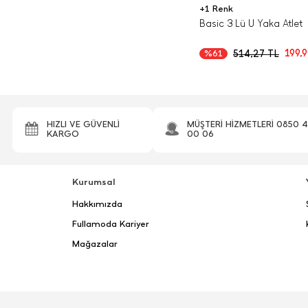
+1 Renk
Basic 3 Lü U Yaka Atlet
199,
514,27
TL
%61
HIZLI VE GÜVENLİ
MÜŞTERİ HİZMETLERİ 0850 
KARGO
00 06
Kurumsal
Hakkımızda
Fullamoda Kariyer
Mağazalar