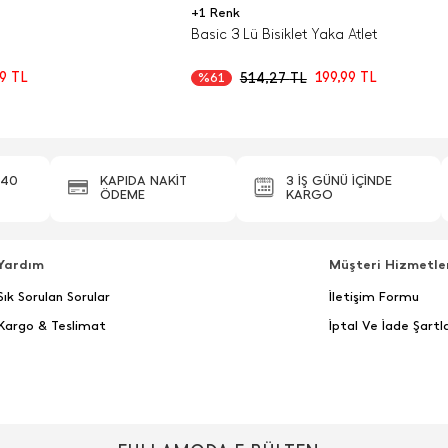
+1 Renk
Basic 3 Lü Bisiklet Yaka Atlet
99
TL
199,99
TL
514,27
TL
%61
440
KAPIDA NAKİT
3 İŞ GÜNÜ İÇİNDE
ÖDEME
KARGO
Yardım
Müşteri Hizmetle
Sık Sorulan Sorular
İletişim Formu
Kargo & Teslimat
İptal Ve İade Şartla