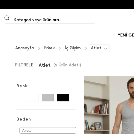
Kategori veya ürün ara..
YENİ G
Anasayfa
Erkek
İç Giyim
Atlet
Atlet
FİLTRELE
(
6
Ürün Adeti
)
Renk
Beden