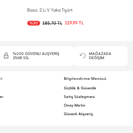
Basic 2 Li V Yaka Tişört
129,99
TL
185,70
TL
%30
%100 GÜVENLİ ALIŞVERİŞ
MAĞAZADA
256B SSL
DEĞİŞİM
ri
Bilgilendirme Menüsü
Gizlilik & Güvenlik
rı
Satış Sözleşmesi
Onay Metni
Güvenli Alışveriş