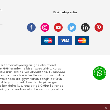
n!
Bizi takip edin
nizi tamamlayacağınız göz alıcı trend
m ürünlerinden, elbise, sweatshirt, kargo
azla ürün skalası yer almaktadır. Fullamoda
den tarz ve şık ürünler Fullamoda nın online
antolondan alt giyim varan zengin bir ürün
ayatta ya da özel davetlerde şık ve göz
e her daim kusursuz bir görünüm ile rahat
 erkek giyim markası olan Fullamoda yaratıcı
, casual tekstil ürünleri ile pek çok farklı
ile harikalar yaratabilir, tarz modelleri
 anlayışına uygun modeller bulunmaktadır.
 ürün kategorisi yer almaktadır. Yumuşak,
nmaya devam ediyor. Her mevsim üretilen
edefliyor. Ayrıca sitemizde yer alan çağdaş