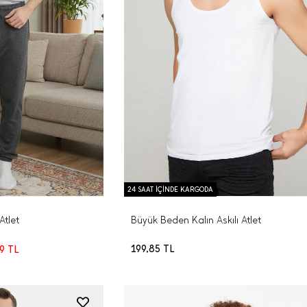
24 SAAT İÇİNDE KARGODA
Atlet
Büyük Beden Kalın Askılı Atlet
199,85
TL
99
TL