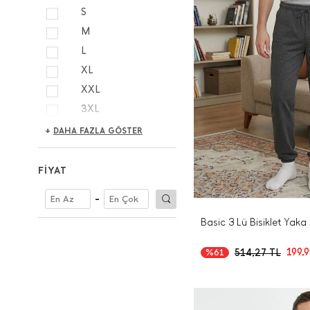
S
M
L
XL
XXL
3XL
4XL
+
DAHA FAZLA GÖSTER
FİYAT
-
Basic 3 Lü Bisiklet Yaka 
199,
514,27
TL
%61