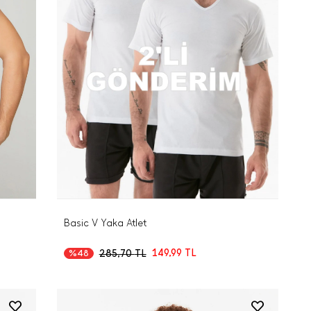
Basic V Yaka Atlet
149,99
TL
285,70
TL
%48