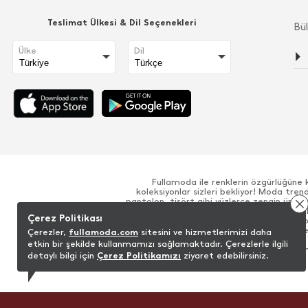
Teslimat Ülkesi & Dil Seçenekleri
Bül
Ülke
Dil
Fullamoda ile renklerin özgürlüğüne 
koleksiyonlar sizleri bekliyor! Moda tre
pantolon, tişört gibi yüzlerce zengin ürün
iddialı ürünler ile her zaman rahat ve şık 
Çerez Politikası
alışveriş sitesinde beğenilerinize sunulu
koleksiyonuna sahip, çok sayıda kalite
Çerezler,
fullamoda.com
sitesini ve hizmetlerimizi daha
kamaştırıcı olmanızı sağlayan Fullamoda 
etkin bir şekilde kullanmamızı sağlamaktadır. Çerezlerle ilgili
silüetler ile sizi sınırsız kılıyor. Yeni m
detaylı bilgi için
Çerez Politikamızı
ziyaret edebilirsiniz.
detaylar ile giyim koleksiyonunda yer alan 
tarzı bir araya getiriyor. Sizde kendi s
kolaylıkla keşfedebilirsiniz! Fullamoda 
Fulla online sitemizde zarif bir duruş s
kaliteli kumaş dokuları sayesinde dile
pamuksu kumaşlar ile öne çıkan Fulla, zeng