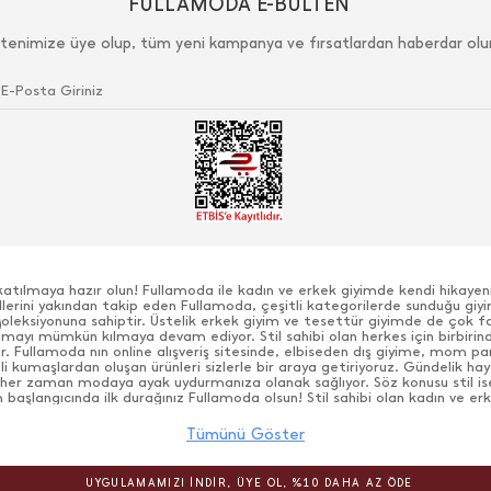
FULLAMODA E-BÜLTEN
tenimize üye olup, tüm yeni kampanya ve fırsatlardan haberdar olu
katılmaya hazır olun! Fullamoda ile kadın ve erkek giyimde kendi hikaye
ndlerini yakından takip eden Fullamoda, çeşitli kategorilerde sunduğu giyi
 koleksiyonuna sahiptir. Üstelik erkek giyim ve tesettür giyimde de çok f
olmayı mümkün kılmaya devam ediyor. Stil sahibi olan herkes için birbirin
yor. Fullamoda nın online alışveriş sitesinde, elbiseden dış giyime, mom p
li kumaşlardan oluşan ürünleri sizlerle bir araya getiriyoruz. Gündelik h
her zaman modaya ayak uydurmanıza olanak sağlıyor. Söz konusu stil is
evsim başlangıcında ilk durağınız Fullamoda olsun! Stil sahibi olan kadın ve
herkesi özgün tasarımlar şıklığın kilit anahtarı sunuluyor! Sokak stilinden
tilinize hitap eden geniş ürün yelpazesine sahip muhteşem kumaş dokuları 
Tümünü Göster
nın ayrıcalıklı kadın ve erkekler için özel olarak tasarlanan modern moda
ağlayacak kıyafet seçeneklerinden çarpıcı görünüme kavuşturacak bir çok
diğiniz yerde kendinizi konforun içinde bulabileceğiniz ürünler tasarla
UYGULAMAMIZI İNDİR, ÜYE OL, %10 DAHA AZ ÖDE
inleştirilmiş cilt dostu modeller ile çarpıcı bir görünüm kazandırmayı h