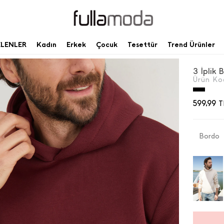
ELENLER
Kadın
Erkek
Çocuk
Tesettür
Trend Ürünler
Ürün Ko
599,99
T
Bordo