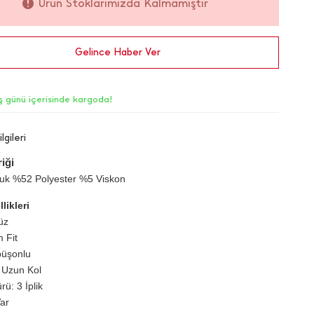
Ürün Stoklarımızda Kalmamıştır
Gelince Haber Ver
iş günü içerisinde kargoda!
lgileri
iği
k %52 Polyester %5 Viskon
likleri
üz
m Fit
püşonlu
 Uzun Kol
ü: 3 İplik
ar