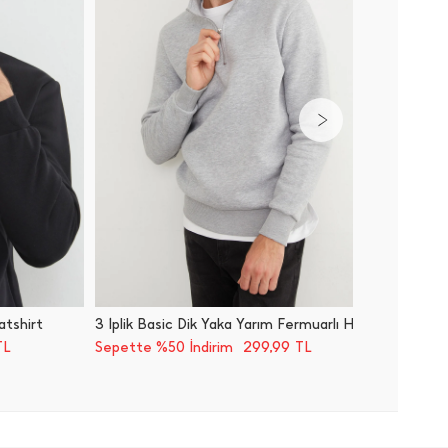
eatshirt
3 İ̇plik Basic Dik Yaka Yarım Fermuarlı Hoodie Sweatshirt
Basic Bi
299,99
TL
Sepette %50 İndirim
TL
Sepette