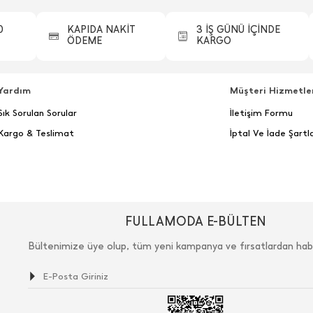
0
KAPIDA NAKİT
3 İŞ GÜNÜ İÇİNDE
ÖDEME
KARGO
Yardım
Müşteri Hizmetle
Sık Sorulan Sorular
İletişim Formu
Kargo & Teslimat
İptal Ve İade Şartla
FULLAMODA E-BÜLTEN
Bültenimize üye olup, tüm yeni kampanya ve fırsatlardan hab