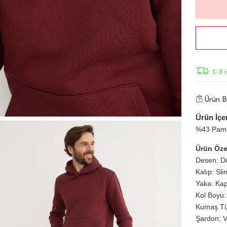
1-3 
Ürün Bi
Ürün İçer
%43 Pamu
Ürün Özel
Desen: D
Kalıp: Sli
Yaka: Ka
Kol Boyu:
Kumaş Tür
Şardon: V