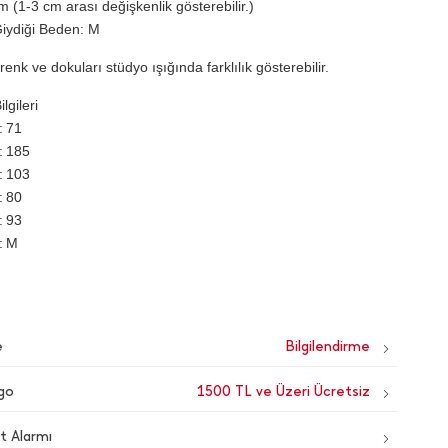
 (1-3 cm arası değişkenlik gösterebilir.)
iydiği Beden: M
renk ve dokuları stüdyo ışığında farklılık gösterebilir.
lgileri
71
185
103
80
93
M
e
go
1500 TL ve Üzeri Ücretsiz
t Alarmı