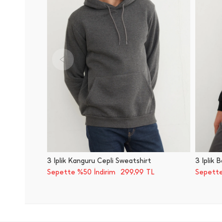
3 İ̇plik Kanguru Cepli Sweatshirt
3 İ̇plik
299,99
Sepette %50 İndirim
TL
Sepette