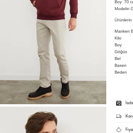
Boy: 70 cm
Modelin G
Ürünlerin 
Manken Bi
Kilo
Boy
Göğüs
Bel
Basen
Beden
İad
Kar
Fiya