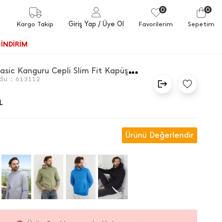
0
0
Giriş Yap
/ Üye Ol
Kargo Takip
Favorilerim
Sepetim
İNDİRİM
3
İ̇plik Basic Kanguru Cepli Slim Fit Kapüşonlu Sweatshirt
du :
613112
L
Ürünü Değerlendir