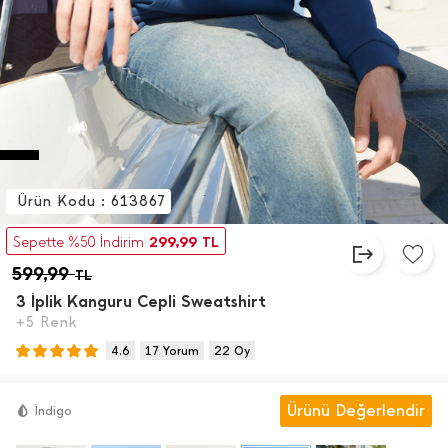
Ürün Kodu : 613867
299,99
Sepette %50 İndirim
TL
599,99
TL
3 İ̇plik Kanguru Cepli Sweatshirt
+5 Renk
4.6
17 Yorum
22 Oy
Ürünü Değerlendir
İ̇ndigo