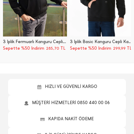
3 İ̇plik Fermuarlı Kanguru Cepli Sweatshirt
3 İ̇plik Basic Kanguru Cepli Kapüşonlu Sweatshirt Hoodie
Sepette %50 İndirim
TL
Sepette %50 İndirim
TL
285,70
299,99
HIZLI VE GÜVENLİ KARGO
MÜŞTERİ HİZMETLERİ 0850 440 00 06
KAPIDA NAKİT ÖDEME