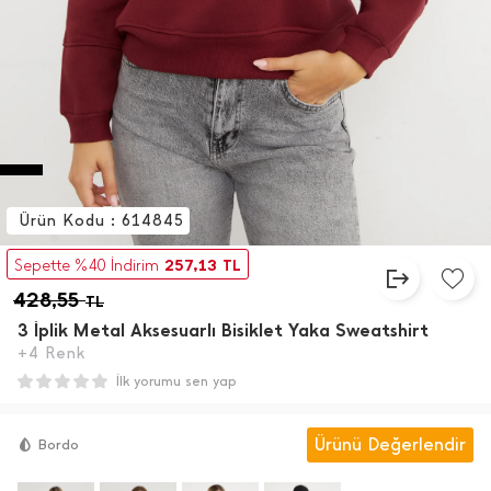
Ürün Kodu : 614845
257,13
Sepette %40 İndirim
TL
428,55
TL
3 İ̇plik Metal Aksesuarlı Bisiklet Yaka Sweatshirt
+4 Renk
İlk yorumu sen yap
Ürünü Değerlendir
Bordo