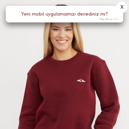
X
0
Yeni mobil uygulamamızı denediniz mi?
Menü
Play Store >>>