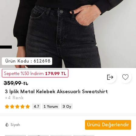
Ürün Kodu : 612698
179,99
Sepette %50 İndirim
TL
359,99
TL
3 İ̇plik Metal Kelebek Aksesuarlı Sweatshirt
+4 Renk
4.7
1 Yorum
3 Oy
Ürünü Değerlendir
Siyah