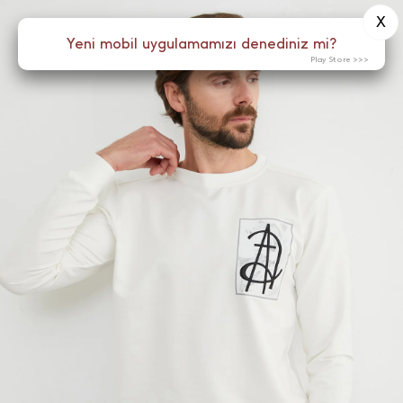
X
0
Yeni mobil uygulamamızı denediniz mi?
Menü
Play Store >>>