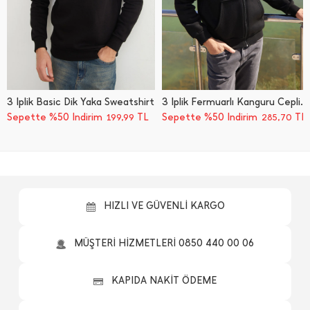
3 İ̇plik Basic Dik Yaka Sweatshirt
3 İ̇plik Fermuarlı Kanguru Cepli Sweatshirt
Sepette %50 İndirim
TL
Sepette %50 İndirim
TL
199,99
285,70
HIZLI VE GÜVENLİ KARGO
MÜŞTERİ HİZMETLERİ 0850 440 00 06
KAPIDA NAKİT ÖDEME