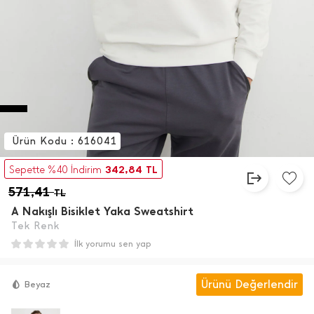
Ürün Kodu : 616041
342,84
Sepette %40 İndirim
TL
571,41
TL
A Nakışlı Bisiklet Yaka Sweatshirt
Tek Renk
İlk yorumu sen yap
Ürünü Değerlendir
Beyaz