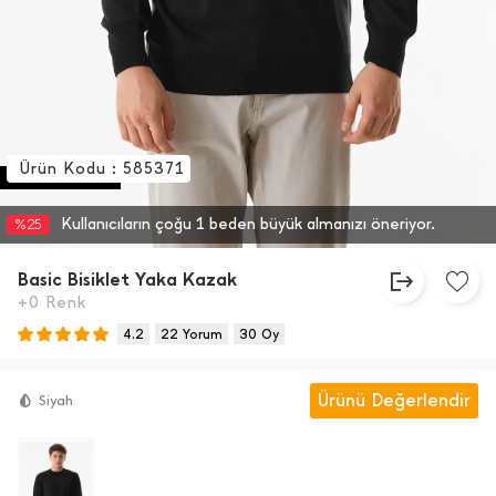
Ürün Kodu : 585371
1 BEDEN BÜYÜK
Kullanıcıların çoğu 1 beden büyük almanızı öneriyor.
%25
Basic Bisiklet Yaka Kazak
+0 Renk
4.2
22 Yorum
30 Oy
Ürünü Değerlendir
Siyah