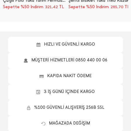
Çizgili Polo Yaka Yarım Fermuarlı Triko Kazak
Şeritli Bisiklet Yaka Triko Kazak
Sepette %50 İndirim
TL
Sepette %50 İndirim
TL
321,42
285,70
HIZLI VE GÜVENLİ KARGO
MÜŞTERİ HİZMETLERİ 0850 440 00 06
KAPIDA NAKİT ÖDEME
3 İŞ GÜNÜ İÇİNDE KARGO
%100 GÜVENLİ ALIŞVERİŞ 256B SSL
MAĞAZADA DEĞİŞİM