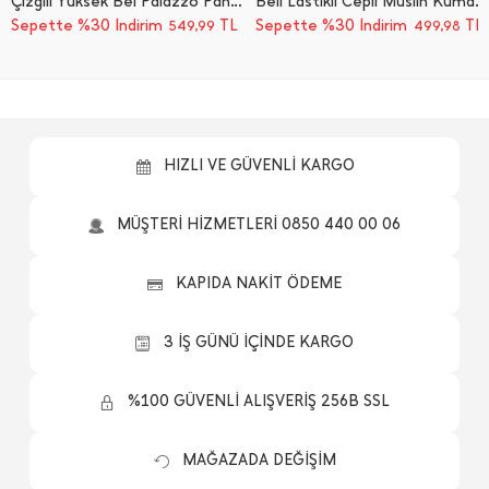
Çizgili Yüksek Bel Palazzo Pantolon
Beli Lastikli Cepli Müslin Kumaş Pantolon
Sepette %30 İndirim
TL
Sepette %30 İndirim
TL
549,99
499,98
HIZLI VE GÜVENLİ KARGO
MÜŞTERİ HİZMETLERİ 0850 440 00 06
KAPIDA NAKİT ÖDEME
3 İŞ GÜNÜ İÇİNDE KARGO
%100 GÜVENLİ ALIŞVERİŞ 256B SSL
MAĞAZADA DEĞİŞİM