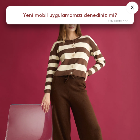
X
0
Yeni mobil uygulamamızı denediniz mi?
Menü
Play Store >>>