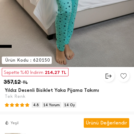
Ürün Kodu : 620150
214,27
Sepette %40 İndirim
TL
357,12
TL
Yıldız Desenli Bisiklet Yaka Pijama Takımı
Tek Renk
4.8
14 Yorum
14 Oy
Ürünü Değerlendir
Yeşil