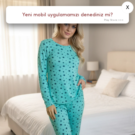
X
0
Yeni mobil uygulamamızı denediniz mi?
Menü
Play Store >>>