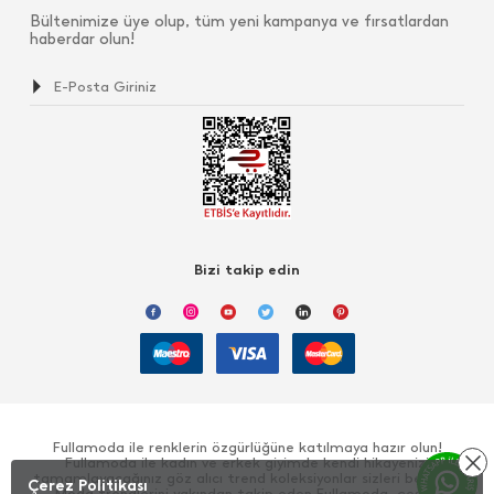
Bültenimize üye olup, tüm yeni kampanya ve fırsatlardan
haberdar olun!
Bizi takip edin
Fullamoda ile renklerin özgürlüğüne katılmaya hazır olun!
Fullamoda ile kadın ve erkek giyimde kendi hikayenizi
tamamlayacağınız göz alıcı trend koleksiyonlar sizleri bekliyor!
Çerez Politikası
Moda trendlerini yakından takip eden Fullamoda, çeşitli