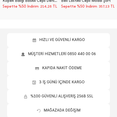
Köpek Balığı Baskılı Cepli Deniz Şortu
Beli Lastikli Cepli Modal Şort
Sepette %50 İndirim
TL
Sepette %50 İndirim
TL
214,28
357,13
HIZLI VE GÜVENLİ KARGO
MÜŞTERİ HİZMETLERİ 0850 440 00 06
KAPIDA NAKİT ÖDEME
3 İŞ GÜNÜ İÇİNDE KARGO
%100 GÜVENLİ ALIŞVERİŞ 256B SSL
MAĞAZADA DEĞİŞİM