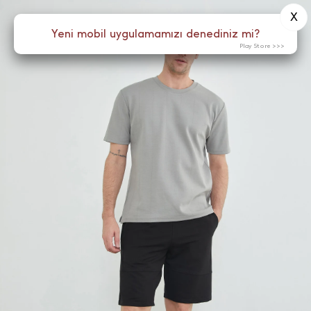
X
0
Yeni mobil uygulamamızı denediniz mi?
Menü
Play Store >>>