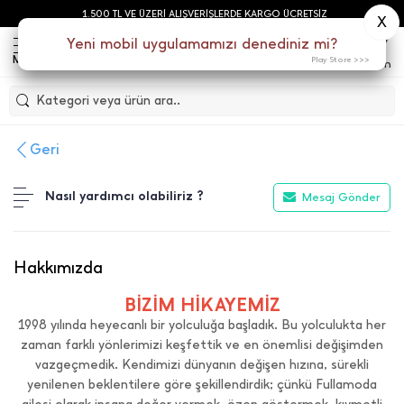
1.500 TL VE ÜZERİ ALIŞVERİŞLERDE KARGO ÜCRETSİZ
X
0
Yeni mobil uygulamamızı denediniz mi?
Menu
Play Store >>>
Sepetim
Kategori veya ürün ara..
Geri
Nasıl yardımcı olabiliriz ?
Mesaj Gönder
Hakkımızda
BİZİM HİKAYEMİZ
1998 yılında heyecanlı bir yolculuğa başladık. Bu yolculukta her
zaman farklı yönlerimizi keşfettik ve en önemlisi değişimden
vazgeçmedik. Kendimizi dünyanın değişen hızına, sürekli
yenilenen beklentilere göre şekillendirdik; çünkü Fullamoda