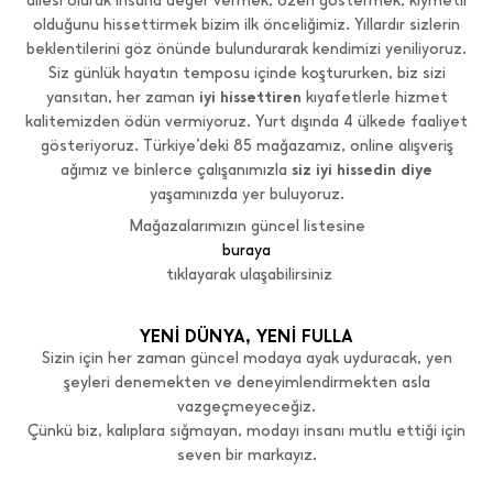
ailesi olarak insana değer vermek, özen göstermek, kıymetli
olduğunu hissettirmek bizim ilk önceliğimiz. Yıllardır sizlerin
beklentilerini göz önünde bulundurarak kendimizi yeniliyoruz.
Siz günlük hayatın temposu içinde koştururken, biz sizi
yansıtan, her zaman
iyi hissettiren
kıyafetlerle hizmet
kalitemizden ödün vermiyoruz. Yurt dışında 4 ülkede faaliyet
gösteriyoruz. Türkiye’deki 85 mağazamız, online alışveriş
ağımız ve binlerce çalışanımızla
siz iyi hissedin
diye
yaşamınızda yer buluyoruz.
Mağazalarımızın güncel listesine
buraya
tıklayarak ulaşabilirsiniz
YENİ DÜNYA, YENİ FULLA
Sizin için her zaman güncel modaya ayak uyduracak, yen
şeyleri denemekten ve deneyimlendirmekten asla
vazgeçmeyeceğiz.
Çünkü biz, kalıplara sığmayan, modayı insanı mutlu ettiği için
seven bir markayız.