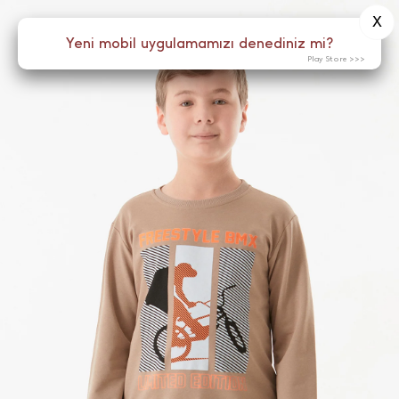
X
0
Yeni mobil uygulamamızı denediniz mi?
Menü
Play Store >>>