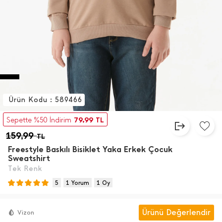
Ürün Kodu : 589466
79,99
Sepette %50 İndirim
TL
159,99
TL
Freestyle Baskılı Bisiklet Yaka Erkek Çocuk
Sweatshirt
Tek Renk
5
1 Yorum
1 Oy
Ürünü Değerlendir
Vizon