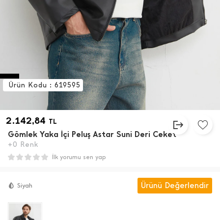
Ürün Kodu : 619595
2.142,84
TL
Gömlek Yaka İ̇çi Peluş Astar Suni Deri Ceket
+0 Renk
İlk yorumu sen yap
Ürünü Değerlendir
Siyah