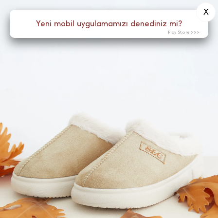
X
0
Yeni mobil uygulamamızı denediniz mi?
Menü
Play Store >>>