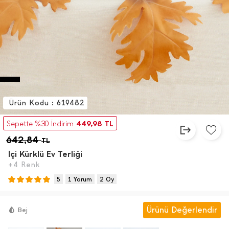
Ürün Kodu : 619482
449,98
Sepette %30 İndirim
TL
642,84
TL
İ̇çi Kürklü Ev Terliği
+4 Renk
5
1 Yorum
2 Oy
Ürünü Değerlendir
Bej