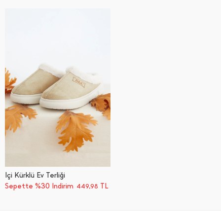
İ̇çi Kürklü Ev Terliği
Sepette %30 İndirim
TL
449,98