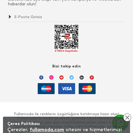
haberdar olun!
Bizi takip edin
Fullamoda ile renklerin özgürlüğüne katılmaya hazır olun!
Fullamoda ile kadın ve erkek giyimde kendi hikayenizi
tamamlayacağınız göz alıcı trend koleksiyonlar sizleri bekliyor!
Çerez Politikası
Moda trendlerini yakından takip eden Fullamoda, çeşitli
Çerezler,
fullamoda.com
sitesini ve hizmetlerimizi
kategorilerde sunduğu giyim ürünlerinden, elbise, sweatshirt,