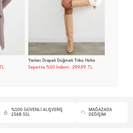
a
Yanları Drapeli Düğmeli Triko Hırka
Düğmeli
299,99
TL
Sepette %50 İndirim
TL
Sepette
%100 GÜVENLİ ALIŞVERİŞ
MAĞAZADA
256B SSL
DEĞİŞİM