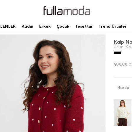
ELENLER
Kadın
Erkek
Çocuk
Tesettür
Trend Ürünler
Kalp Nak
Ürün Ko
599,99
T
Bordo