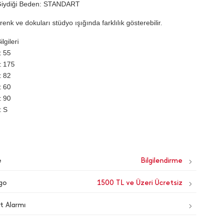
Giydiği Beden: STANDART
renk ve dokuları stüdyo ışığında farklılık gösterebilir.
lgileri
55
175
82
60
90
S
e
go
1500 TL ve Üzeri Ücretsiz
t Alarmı