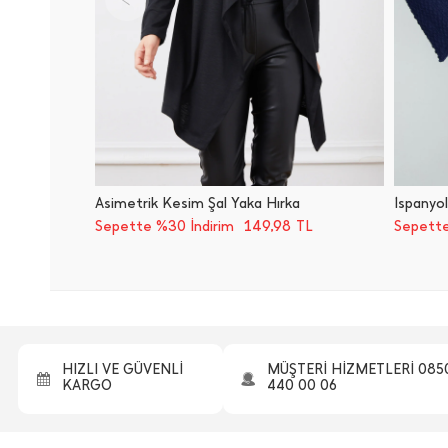
Asimetrik Kesim Şal Yaka Hırka
İ̇spany
149,98
Sepette %30 İndirim
TL
Sepette
HIZLI VE GÜVENLİ
MÜŞTERİ HİZMETLERİ 085
KARGO
440 00 06