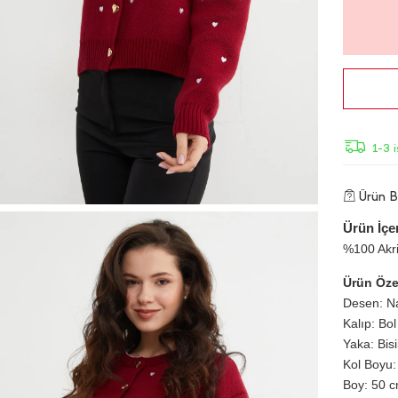
1-3 
Ürün Bi
Ürün İçer
%100 Akri
Ürün Özel
Desen: Na
Kalıp: Bol
Yaka: Bis
Kol Boyu:
Boy: 50 cm