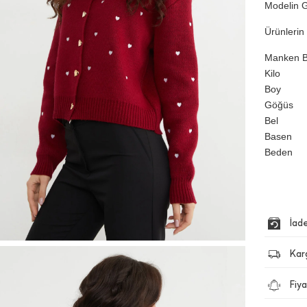
Modelin 
Ürünlerin 
Manken Bi
Kilo
Boy
Göğüs
Bel
Basen
Beden
İad
Kar
Fiya