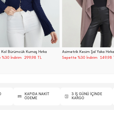
ol Kol Bürümcük Kumaş Hırka
Asimetrik Kesim Şal Yaka Hırk
299,98
149,98
 %30 İndirim
TL
Sepette %30 İndirim
0
KAPIDA NAKİT
3 İŞ GÜNÜ İÇİNDE
ÖDEME
KARGO