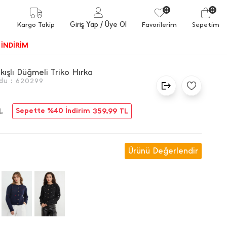
0
0
Giriş Yap
/ Üye Ol
Kargo Takip
Favorilerim
Sepetim
İNDİRİM
ışlı Düğmeli Triko Hırka
du :
620299
Sepette %40 İndirim
359,99
TL
L
Ürünü Değerlendir