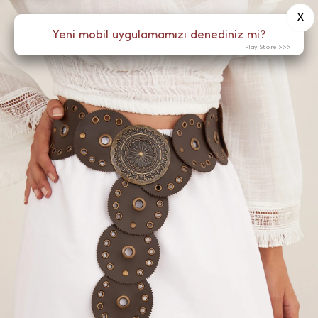
X
0
Yeni mobil uygulamamızı denediniz mi?
Menü
Play Store >>>