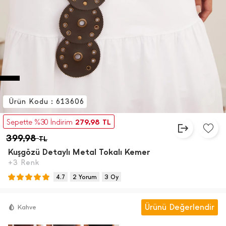
Ürün Kodu : 613606
279,98
Sepette %30 İndirim
TL
399,98
TL
Kuşgözü Detaylı Metal Tokalı Kemer
+3 Renk
4.7
2 Yorum
3 Oy
Ürünü Değerlendir
Kahve