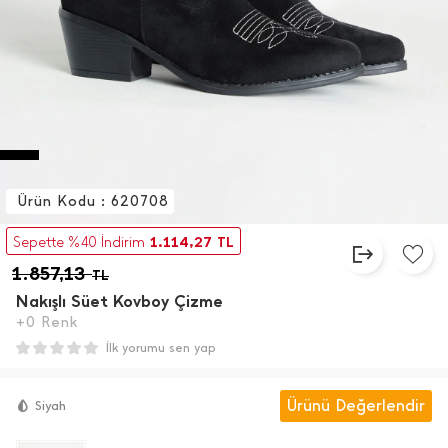
Ürün Kodu : 620708
1.114,27
Sepette %40 İndirim
TL
1.857,13
TL
Nakışlı Süet Kovboy Çizme
+0 Renk
İlk yorumu sen yap
Ürünü Değerlendir
Siyah