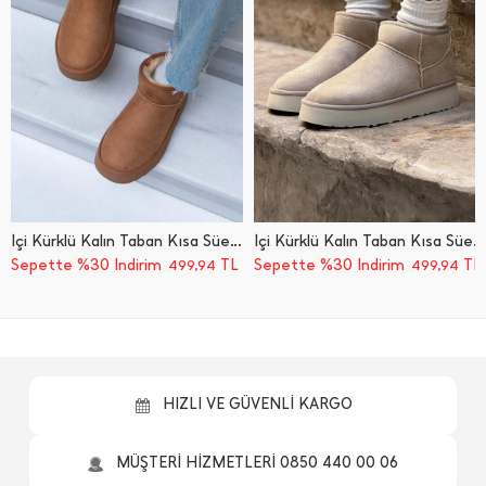
İ̇çi Kürklü Kalın Taban Kısa Süet Bot
İ̇çi Kürklü Kalın Taban Kısa Süet Bot
Sepette %30 İndirim
TL
Sepette %30 İndirim
TL
499,94
499,94
HIZLI VE GÜVENLİ KARGO
MÜŞTERİ HİZMETLERİ 0850 440 00 06