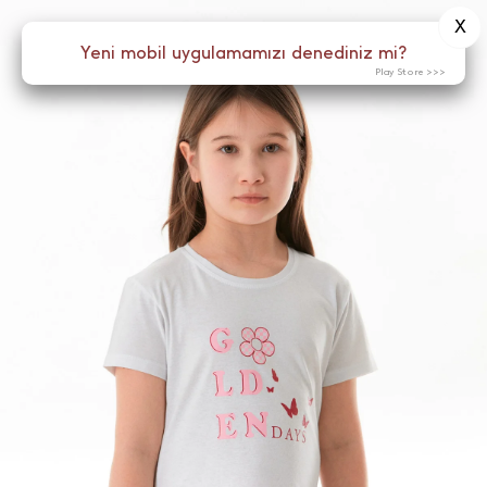
X
0
Yeni mobil uygulamamızı denediniz mi?
Menü
Play Store >>>