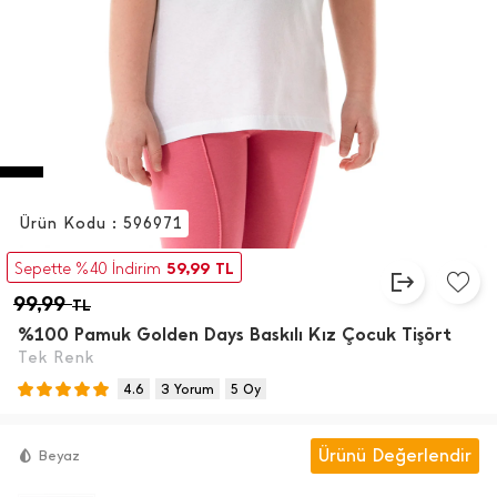
Ürün Kodu : 596971
59,99
Sepette %40 İndirim
TL
99,99
TL
%100 Pamuk Golden Days Baskılı Kız Çocuk Tişört
Tek Renk
4.6
3 Yorum
5 Oy
Ürünü Değerlendir
Beyaz