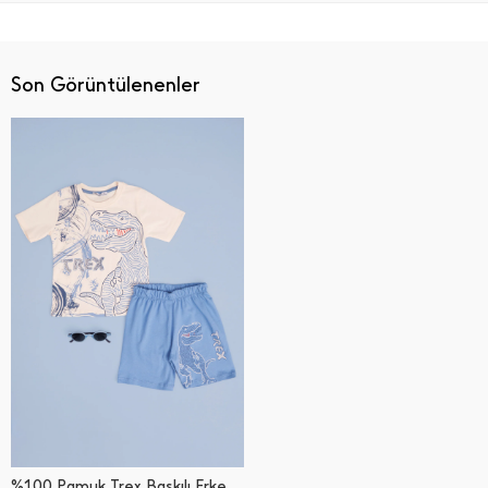
Son Görüntülenenler
%100 Pamuk Trex Baskılı Erkek Çocuk 2 Li Takım