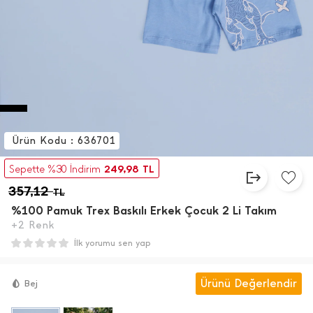
Ürün Kodu : 636701
249,98
Sepette %30 İndirim
TL
357,12
TL
%100 Pamuk Trex Baskılı Erkek Çocuk 2 Li Takım
+2 Renk
İlk yorumu sen yap
Ürünü Değerlendir
Bej