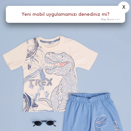
X
0
Yeni mobil uygulamamızı denediniz mi?
Menü
Play Store >>>