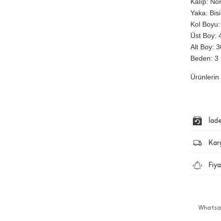
Kalıp: No
Yaka: Bis
Kol Boyu:
Üst Boy: 4
Alt Boy: 3
Beden: 3 
Ürünlerin 
İad
Kar
Fiya
Whatsap