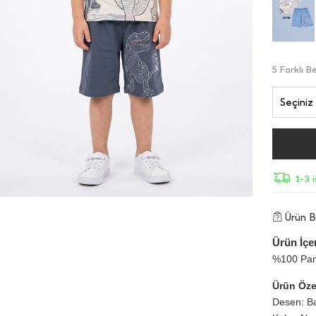
5 Farklı 
Seçiniz
1-3 
Ürün Bi
Ürün İçer
%100 Pa
Ürün Özel
Desen: Ba