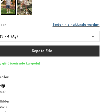
Bedeniniz hakkında yardım
Beden
 (3 - 4 YAŞ)
Sepete Ekle
iş günü içerisinde kargoda!
lgileri
iği
muk
likleri
skılı