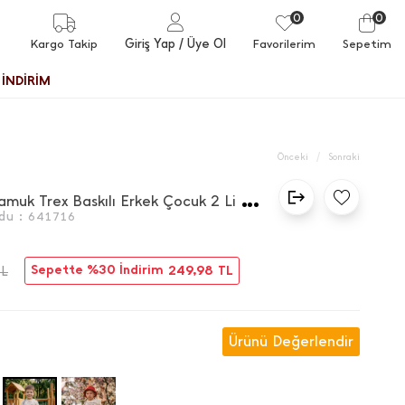
0
0
Giriş Yap
/ Üye Ol
Kargo Takip
Favorilerim
Sepetim
İNDİRİM
/
Önceki
Sonraki
%
100 Pamuk Trex Baskılı Erkek Çocuk 2 Li Takım
du :
641716
Sepette %30 İndirim
249,98
TL
TL
Ürünü Değerlendir