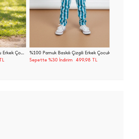
Örümcek Baskılı Işıklı Kapüşonlu Erkek Çocuk Takım
%100 Pamuk Baskılı Çizgili Erkek Çocuk 2 Li Takım
499,98
TL
Sepette %30 İndirim
TL
Sepette