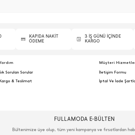
0
KAPIDA NAKİT
3 İŞ GÜNÜ İÇİNDE
ÖDEME
KARGO
Yardım
Müşteri Hizmetle
Sık Sorulan Sorular
İletişim Formu
Kargo & Teslimat
İptal Ve İade Şartla
FULLAMODA E-BÜLTEN
Bültenimize üye olup, tüm yeni kampanya ve fırsatlardan hab