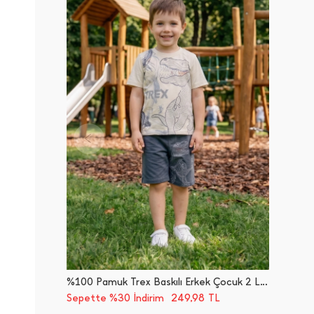
%100 Pamuk Trex Baskılı Erkek Çocuk 2 Li Takım
249,98
Sepette %30 İndirim
TL