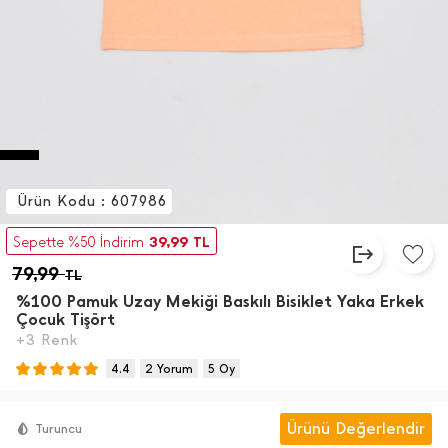
Ürün Kodu : 607986
39,99
Sepette %50 İndirim
TL
79,99
TL
%100 Pamuk Uzay Mekiği Baskılı Bisiklet Yaka Erkek
Çocuk Tişört
+3 Renk
4.4
2 Yorum
5 Oy
Ürünü Değerlendir
Turuncu