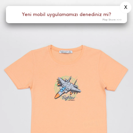
X
0
Yeni mobil uygulamamızı denediniz mi?
Menü
Play Store >>>