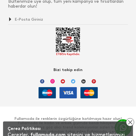
Bültenimize üye olup, tüm yeni kampanya ve fırsatlardan
haberdar olun!
Bizi takip edin
Fullamoda ile renklerin özgürlüğüne katılmaya hazır olun!
Fullamoda ile kadın ve erkek giyimde kendi hikayenizi
tamamlayacağınız göz alıcı trend koleksiyonlar sizleri bekliyor!
Çerez Politikası
Moda trendlerini yakından takip eden Fullamoda, çeşitli
Çerezler,
fullamoda.com
sitesini ve hizmetlerimizi
kategorilerde sunduğu giyim ürünlerinden, elbise, sweatshirt,