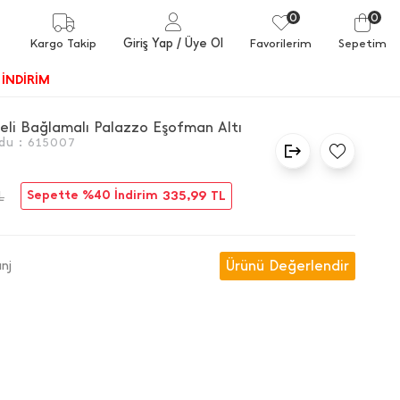
0
0
Giriş Yap
/ Üye Ol
Kargo Takip
Favorilerim
Sepetim
İNDİRİM
 Beli Bağlamalı Palazzo Eşofman Altı
du :
615007
Sepette %40 İndirim
335,99
TL
L
Ürünü Değerlendir
nj