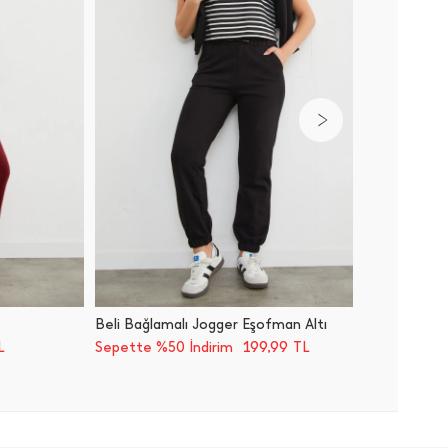
Beli Bağlamalı Jogger Eşofman Altı
Bel Ve P
199,99
L
Sepette %50 İndirim
TL
Sepette