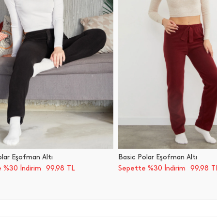
lar Eşofman Altı
Basic Polar Eşofman Altı
99,98
99,98
 %30 İndirim
TL
Sepette %30 İndirim
T