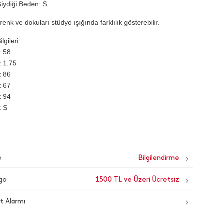
iydiği Beden: S
renk ve dokuları stüdyo ışığında farklılık gösterebilir.
lgileri
58
1.75
86
67
94
S
e
go
1500 TL ve Üzeri Ücretsiz
t Alarmı