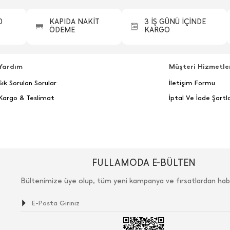
0
KAPIDA NAKİT
3 İŞ GÜNÜ İÇİNDE
ÖDEME
KARGO
Yardım
Müşteri Hizmetle
Sık Sorulan Sorular
İletişim Formu
Kargo & Teslimat
İptal Ve İade Şartla
FULLAMODA E-BÜLTEN
Bültenimize üye olup, tüm yeni kampanya ve fırsatlardan hab