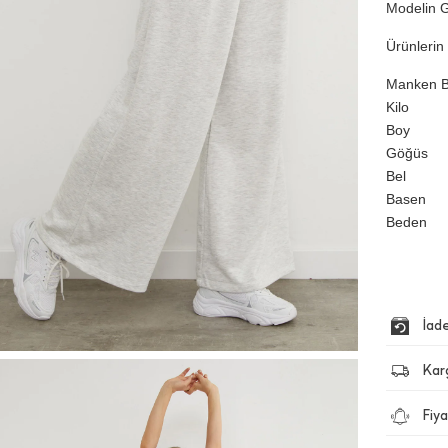
Modelin G
Ürünlerin 
Manken Bi
Kilo
Boy
Göğüs
Bel
Basen
Beden
İad
Kar
Fiya