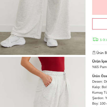
1-3 
Ürün Bi
Ürün İçer
%65 Pamu
Ürün Özel
Desen: D
Kalıp: Bol
Kumaş Tür
Şardon: 
Boy: 100 c