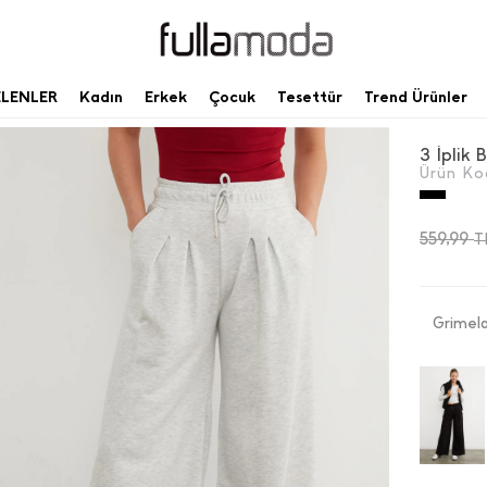
ELENLER
Kadın
Erkek
Çocuk
Tesettür
Trend Ürünler
3 İ̇plik
Ürün Ko
559,99
T
Grimela