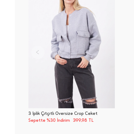
3 İ̇plik Çıtçıtlı Oversize Crop Ceket
399,98
Sepette %30 İndirim
TL