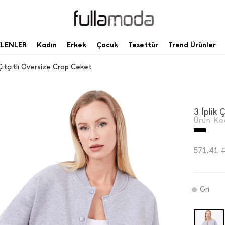
ELENLER
Kadın
Erkek
Çocuk
Tesettür
Trend Ürünler
k Çıtçıtlı Oversize Crop Ceket
3 İ̇plik
Ürün Ko
571,41
Gri