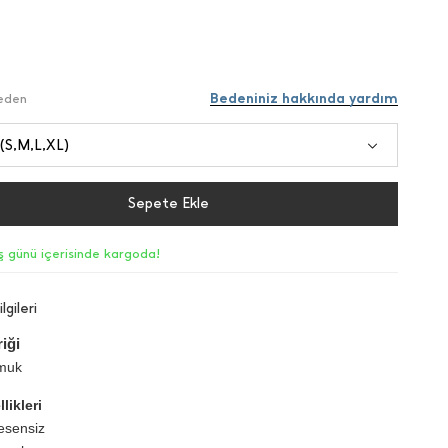
Bedeniniz hakkında yardım
Beden
 (S,M,L,XL)
Sepete Ekle
iş günü içerisinde kargoda!
lgileri
iği
muk
likleri
esensiz