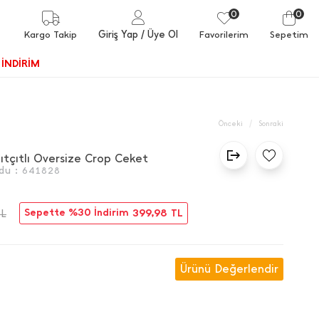
0
0
Giriş Yap
/ Üye Ol
Kargo Takip
Favorilerim
Sepetim
İNDİRİM
/
Önceki
Sonraki
 Çıtçıtlı Oversize Crop Ceket
du :
641828
Sepette %30 İndirim
399,98
TL
TL
Ürünü Değerlendir