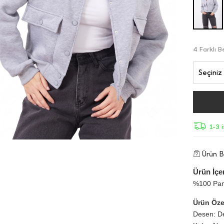
4 Farklı 
Seçiniz
1-3 
Ürün Bi
Ürün İçer
%100 Pa
Ürün Özel
Desen: D