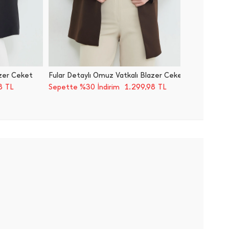
azer Ceket
Fular Detaylı Omuz Vatkalı Blazer Ceket
Taş Det
98
1.299,98
TL
Sepette %30 İndirim
TL
Sepette