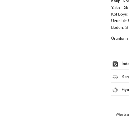
Kalıp: No
Yaka: Dik
Kol Boyu:
Uzunluk: 
Beden: S
Ürünlerin 
İad
Kar
Fiya
Whatsap