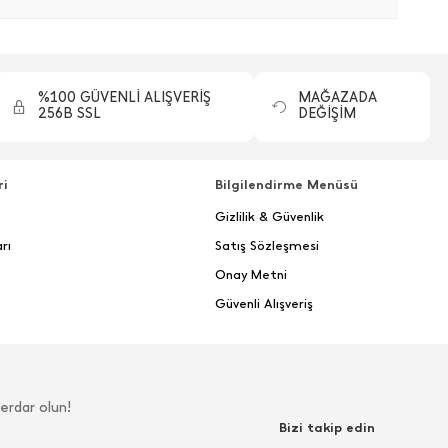
%100 GÜVENLİ ALIŞVERİŞ
MAĞAZADA
256B SSL
DEĞİŞİM
ri
Bilgilendirme Menüsü
Gizlilik & Güvenlik
rı
Satış Sözleşmesi
Onay Metni
Güvenli Alışveriş
erdar olun!
Bizi takip edin