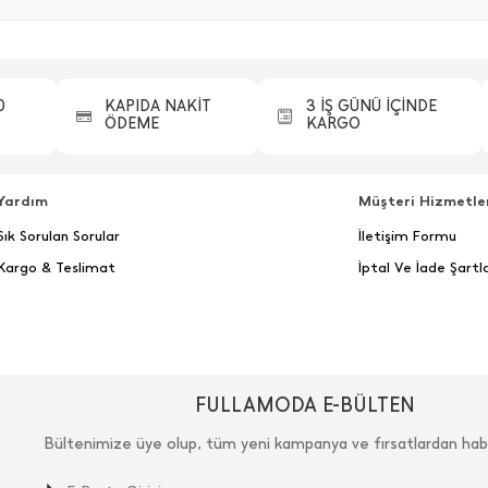
0
KAPIDA NAKİT
3 İŞ GÜNÜ İÇİNDE
ÖDEME
KARGO
Yardım
Müşteri Hizmetle
Sık Sorulan Sorular
İletişim Formu
Kargo & Teslimat
İptal Ve İade Şartla
FULLAMODA E-BÜLTEN
Bültenimize üye olup, tüm yeni kampanya ve fırsatlardan hab