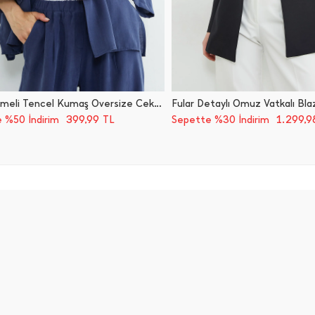
Tek Düğmeli Tencel Kumaş Oversize Ceket
Fular Detaylı Omuz Vatkalı Bl
399,99
1.299,
 %50 İndirim
TL
Sepette %30 İndirim