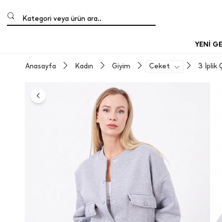
Kategori veya ürün ara..
YENİ G
Anasayfa
Kadın
Giyim
Ceket
3 İ̇pli