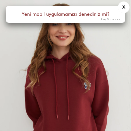
X
0
Yeni mobil uygulamamızı denediniz mi?
Menü
Play Store >>>