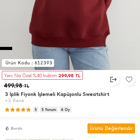
Ürün Kodu : 612393
299,98
Yeni Yıla Özel %40 İndirim
TL
499,98
TL
3 İ̇plik Fiyonk İ̇şlemeli Kapüşonlu Sweatshirt
+3 Renk
5
5 Yorum
6 Oy
Ürünü Değerlendir
Bordo