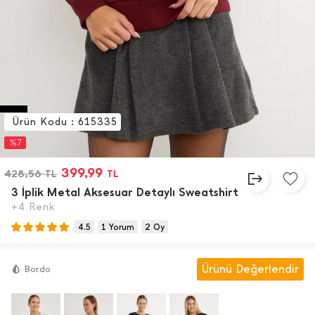
Ürün Kodu : 615335
%7
399,99
428,56
TL
TL
3 İ̇plik Metal Aksesuar Detaylı Sweatshirt
+4 Renk
4.5
1 Yorum
2 Oy
Ürünü Değerlendir
Bordo