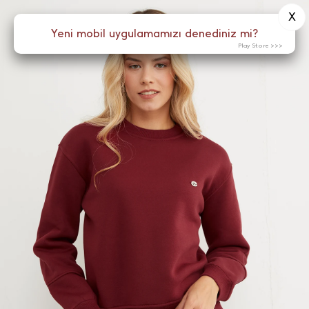
X
0
Yeni mobil uygulamamızı denediniz mi?
Menü
Play Store >>>