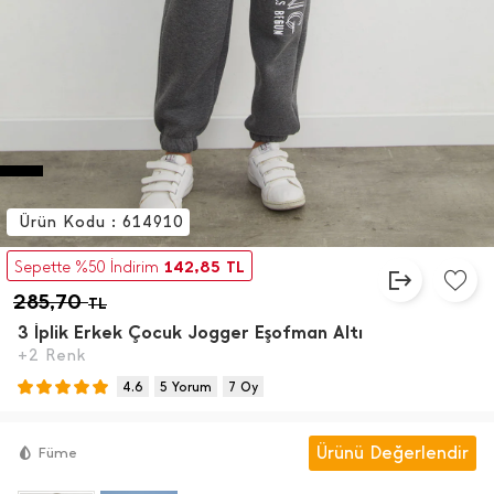
Ürün Kodu : 614910
142,85
Sepette %50 İndirim
TL
285,70
TL
3 İ̇plik Erkek Çocuk Jogger Eşofman Altı
+2 Renk
4.6
5 Yorum
7 Oy
Ürünü Değerlendir
Füme