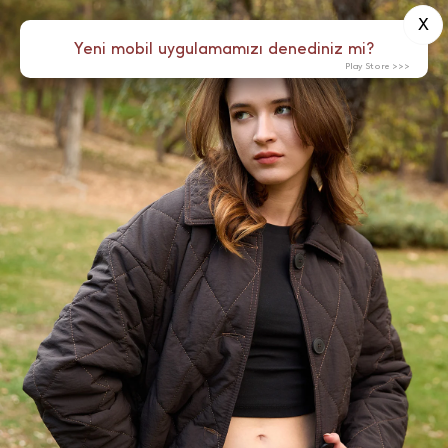
X
0
Yeni mobil uygulamamızı denediniz mi?
Menü
Play Store >>>