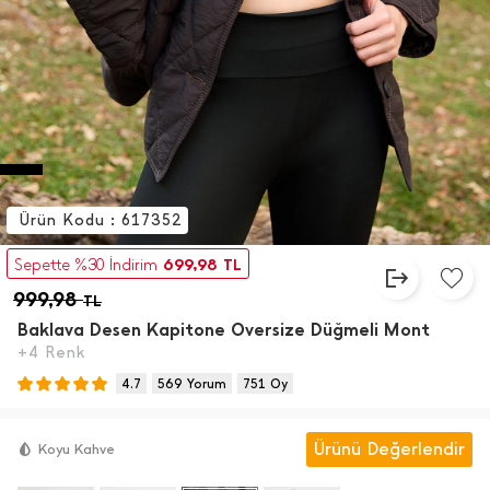
Ürün Kodu : 617352
699,98
Sepette %30 İndirim
TL
999,98
TL
Baklava Desen Kapitone Oversize Düğmeli Mont
+4 Renk
4.7
569 Yorum
751 Oy
Ürünü Değerlendir
Koyu Kahve