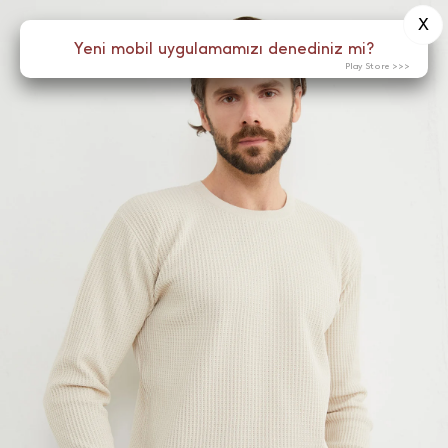
X
0
Yeni mobil uygulamamızı denediniz mi?
Menü
Play Store >>>