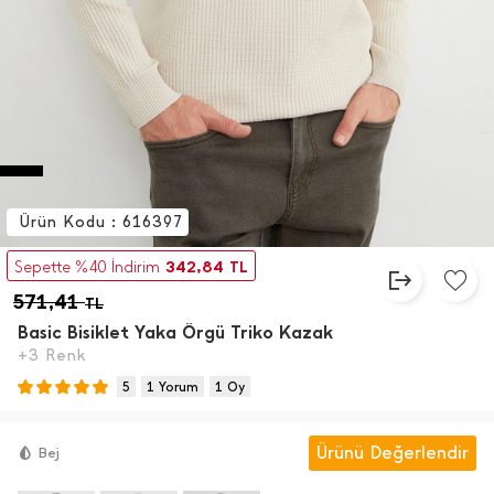
Ürün Kodu : 616397
342,84
Sepette %40 İndirim
TL
571,41
TL
Basic Bisiklet Yaka Örgü Triko Kazak
+3 Renk
5
1 Yorum
1 Oy
Ürünü Değerlendir
Bej