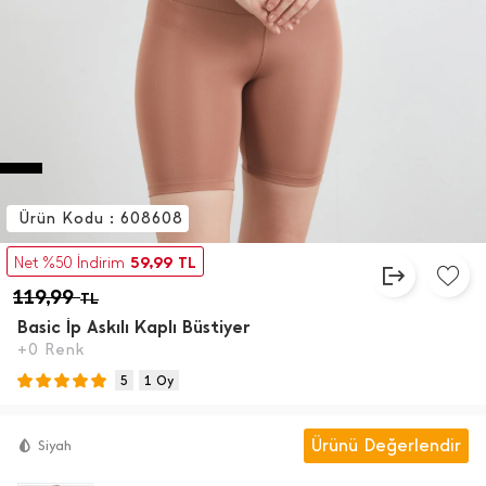
Ürün Kodu : 608608
59,99
Net %50 İndirim
TL
119,99
TL
Basic İ̇p Askılı Kaplı Büstiyer
+0 Renk
5
1 Oy
Ürünü Değerlendir
Siyah