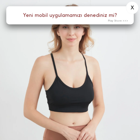
X
0
Yeni mobil uygulamamızı denediniz mi?
Menü
Play Store >>>