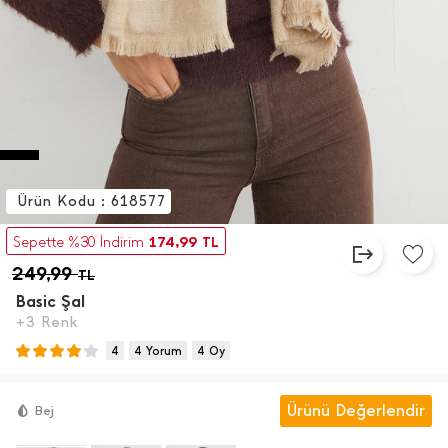
Ürün Kodu : 618577
174,99
Sepette %30 İndirim
TL
249,99
TL
Basic Şal
+3 Renk
4
4 Yorum
4 Oy
Ürünü Değerlendir
Bej