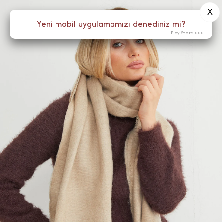
X
0
Yeni mobil uygulamamızı denediniz mi?
Menü
Play Store >>>