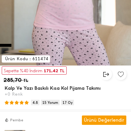
Ürün Kodu : 611474
171,42
Sepette %40 İndirim
TL
285,70
TL
Kalp Ve Yazı Baskılı Kısa Kol Pijama Takımı
+0 Renk
4.8
15 Yorum
17 Oy
Ürünü Değerlendir
Pembe