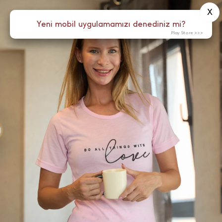
X
0
Yeni mobil uygulamamızı denediniz mi?
Menü
Play Store >>>