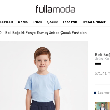
ELENLER
Kadın
Erkek
Çocuk
Tesettür
Trend Ürünler
Beli Bağcıklı Penye Kumaş Unisex Çocuk Pantolon
Ürün Ko
571,41
Laciver