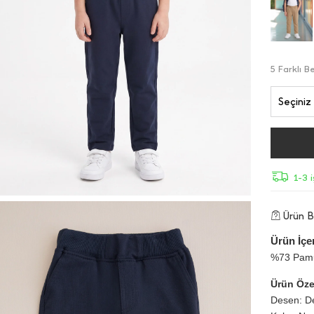
5 Farklı 
Seçiniz
1-3 
Ürün Bi
Ürün İçer
%73 Pamu
Ürün Özel
Desen: D