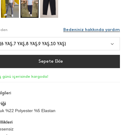
Bedeniniz hakkında yardım
Beden
 (6 YAŞ,7 YAŞ,8 YAŞ,9 YAŞ,10 YAŞ)
Sepete Ekle
iş günü içerisinde kargoda!
lgileri
iği
k %22 Polyester %5 Elastan
likleri
esensiz