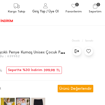
0
0
Giriş Yap
/ Üye Ol
Kargo Takip
Favorilerim
Sepetim
İNDİRİM
/
Önceki
Sonraki
B
eli Bağcıklı Penye Kumaş Unisex Çocuk Pantolon
du :
639982
Sepette %30 İndirim
399,98
TL
TL
Ürünü Değerlendir
t