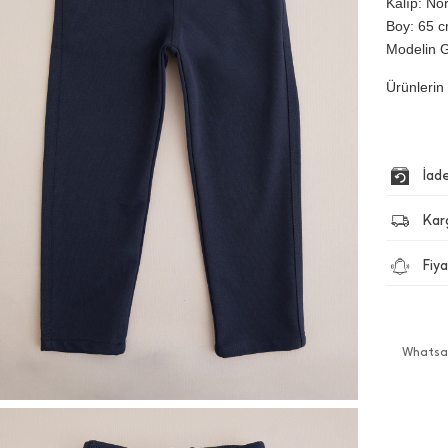
Kalıp: No
Boy: 65 cm
Modelin G
Ürünlerin 
İad
Kar
Fiya
Whatsap