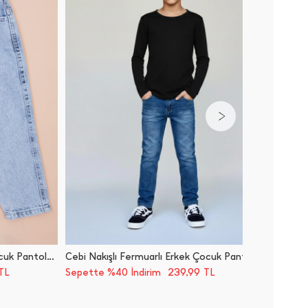
Beli Bağlamalı Baggy Erkek Çocuk Pantolon
Cebi Nakışlı Fermuarlı Erkek Çocuk Pantolon
239,99
TL
Sepette %40 İndirim
TL
Sepette