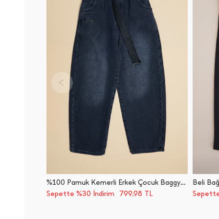
%100 Pamuk Kemerli Erkek Çocuk Baggy Pantolon
799,98
Sepette %30 İndirim
TL
Sepette