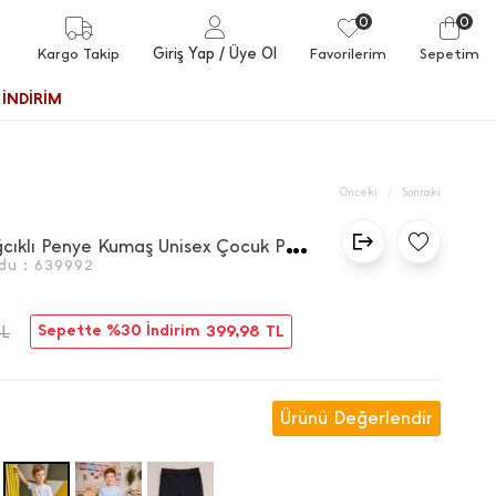
0
0
Giriş Yap
/ Üye Ol
Kargo Takip
Favorilerim
Sepetim
İNDİRİM
/
Önceki
Sonraki
B
eli Bağcıklı Penye Kumaş Unisex Çocuk Pantolon
du :
639992
Sepette %30 İndirim
399,98
TL
TL
Ürünü Değerlendir