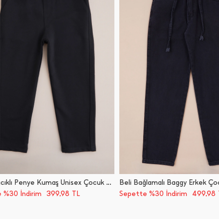
Beli Bağcıklı Penye Kumaş Unisex Çocuk Pantolon
399,98
499,98
 %30 İndirim
TL
Sepette %30 İndirim