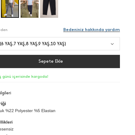
Bedeniniz hakkında yardım
Beden
 (6 YAŞ,7 YAŞ,8 YAŞ,9 YAŞ,10 YAŞ)
Sepete Ekle
iş günü içerisinde kargoda!
lgileri
iği
k %22 Polyester %5 Elastan
likleri
esensiz