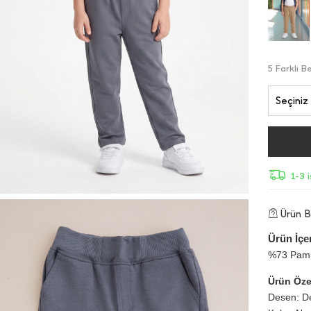
5 Farklı 
Seçiniz
1-3 
Ürün Bi
Ürün İçer
%73 Pamu
Ürün Özel
Desen: D