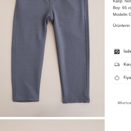
Kalıp: No
Boy: 65 cm
Modelin G
Ürünlerin 
İad
Kar
Fiya
Whatsap