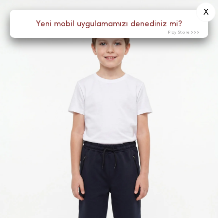
X
0
Yeni mobil uygulamamızı denediniz mi?
Menü
Play Store >>>