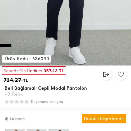
Ürün Kodu : 636030
357,13
Sepette %50 İndirim
TL
714,27
TL
Beli Bağlamalı Cepli Modal Pantolon
+3 Renk
İlk yorumu sen yap
Ürünü Değerlendir
Lacivert