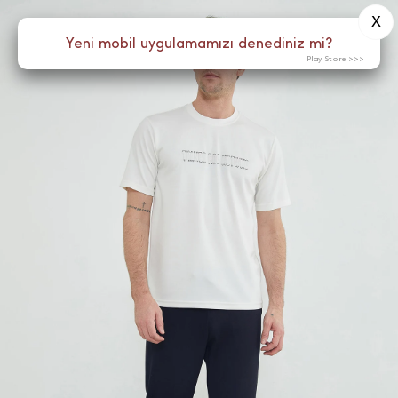
X
0
Yeni mobil uygulamamızı denediniz mi?
Menü
Play Store >>>