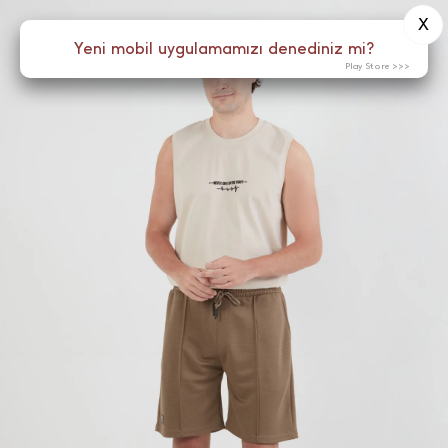
X
0
Yeni mobil uygulamamızı denediniz mi?
Menü
Play Store >>>