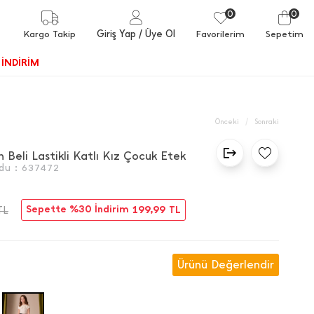
0
0
Giriş Yap
/ Üye Ol
Kargo Takip
Favorilerim
Sepetim
İNDİRİM
/
Önceki
Sonraki
 Beli Lastikli Katlı Kız Çocuk Etek
du :
637472
Sepette %30 İndirim
199,99
TL
TL
Ürünü Değerlendir