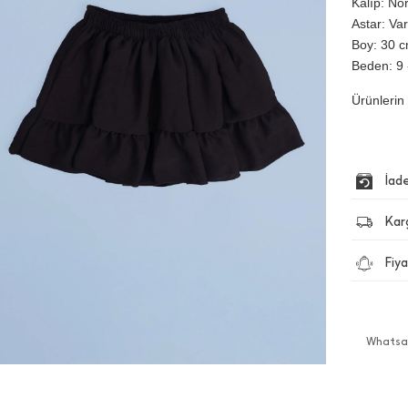
Kalıp: No
Astar: Var
Boy: 30 cm
Beden: 9 
Ürünlerin 
İad
Kar
Fiya
Whatsap