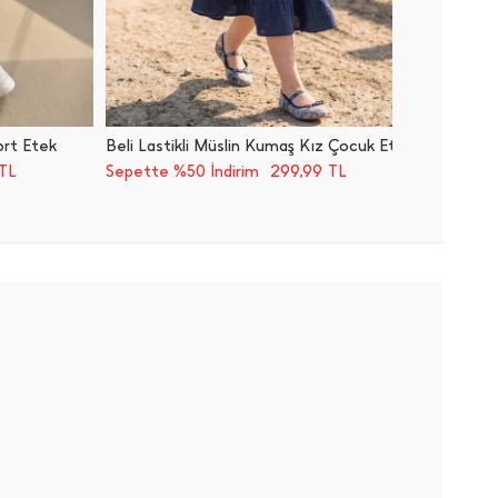
ort Etek
Beli Lastikli Müslin Kumaş Kız Çocuk Etek
Beli Las
299,99
TL
Sepette %50 İndirim
TL
Sepette