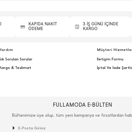
0
KAPIDA NAKİT
3 İŞ GÜNÜ İÇİNDE
ÖDEME
KARGO
Yardım
Müşteri Hizmetle
Sık Sorulan Sorular
İletişim Formu
Kargo & Teslimat
İptal Ve İade Şartla
FULLAMODA E-BÜLTEN
Bültenimize üye olup, tüm yeni kampanya ve fırsatlardan hab