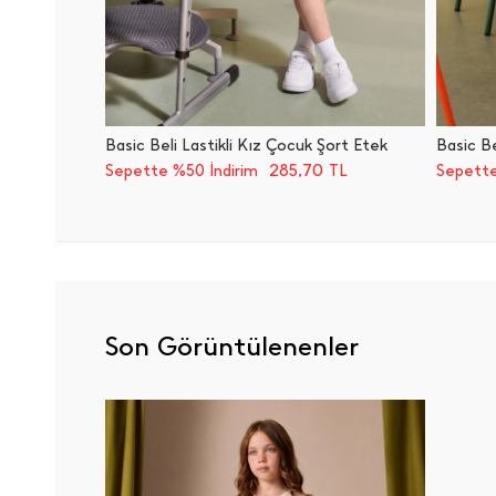
Basic Beli Lastikli Kız Çocuk Şort Etek
Basic Be
285,70
Sepette %50 İndirim
TL
Sepette
Son Görüntülenenler