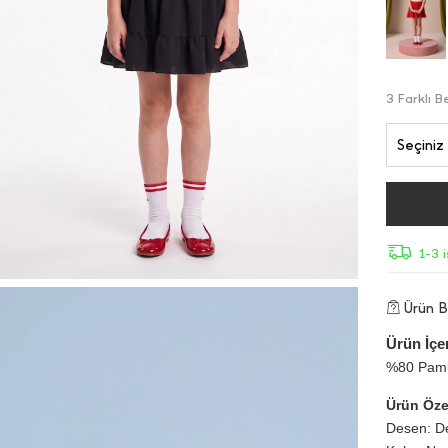
3 Farklı 
Seçiniz
1-3 
Ürün Bi
Ürün İçer
%80 Pamu
Ürün Özel
Desen: D