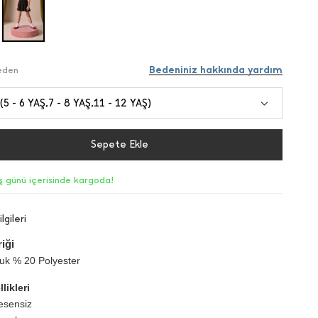
Bedeniniz hakkında yardım
Beden
 (5 - 6 YAŞ,7 - 8 YAŞ,11 - 12 YAŞ)
Sepete Ekle
iş günü içerisinde kargoda!
lgileri
iği
k % 20 Polyester
likleri
esensiz