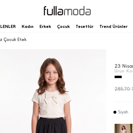
ELENLER
Kadın
Erkek
Çocuk
Tesettür
Trend Ürünler
Kız Çocuk Etek
23 Nisan
Ürün Ko
285,70
Siyah