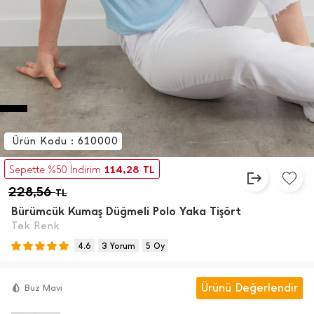
Ürün Kodu : 610000
114,28
Sepette %50 İndirim
TL
228,56
TL
Bürümcük Kumaş Düğmeli Polo Yaka Tişört
Tek Renk
4.6
3 Yorum
5 Oy
Ürünü Değerlendir
Buz Mavi