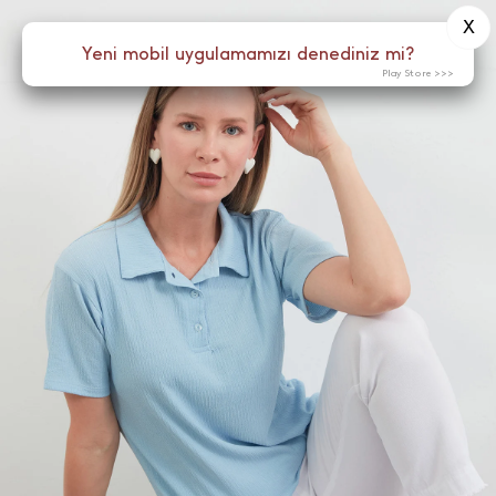
X
0
Yeni mobil uygulamamızı denediniz mi?
Menü
Play Store >>>