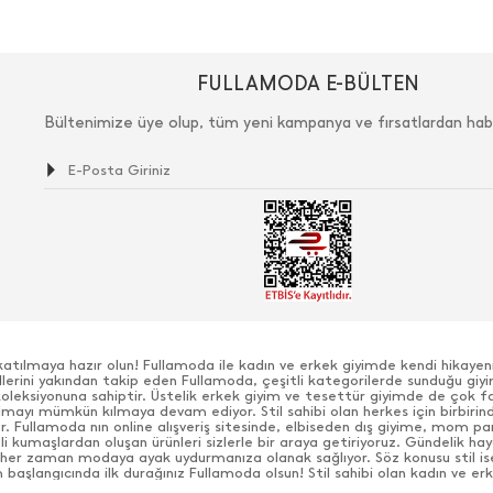
FULLAMODA E-BÜLTEN
Bültenimize üye olup, tüm yeni kampanya ve fırsatlardan hab
katılmaya hazır olun! Fullamoda ile kadın ve erkek giyimde kendi hikaye
ndlerini yakından takip eden Fullamoda, çeşitli kategorilerde sunduğu giyi
 koleksiyonuna sahiptir. Üstelik erkek giyim ve tesettür giyimde de çok f
olmayı mümkün kılmaya devam ediyor. Stil sahibi olan herkes için birbirin
yor. Fullamoda nın online alışveriş sitesinde, elbiseden dış giyime, mom p
li kumaşlardan oluşan ürünleri sizlerle bir araya getiriyoruz. Gündelik h
her zaman modaya ayak uydurmanıza olanak sağlıyor. Söz konusu stil is
evsim başlangıcında ilk durağınız Fullamoda olsun! Stil sahibi olan kadın ve
herkesi özgün tasarımlar şıklığın kilit anahtarı sunuluyor! Sokak stilinden