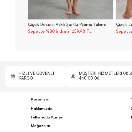
Çiçek Desenli Askılı Şortlu Pijama Takımı
159,98
Sepette %30 İndirim
TL
Sepette
HIZLI VE GÜVENLİ
MÜŞTERİ HİZMETLERİ 085
KARGO
440 00 06
Kurumsal
Hakkımızda
Fullamoda Kariyer
Mağazalar