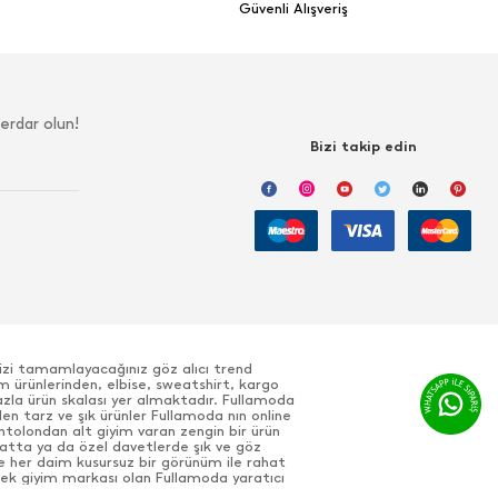
Güvenli Alışveriş
erdar olun!
Bizi takip edin
nizi tamamlayacağınız göz alıcı trend
m ürünlerinden, elbise, sweatshirt, kargo
azla ürün skalası yer almaktadır. Fullamoda
den tarz ve şık ürünler Fullamoda nın online
antolondan alt giyim varan zengin bir ürün
ayatta ya da özel davetlerde şık ve göz
e her daim kusursuz bir görünüm ile rahat
 erkek giyim markası olan Fullamoda yaratıcı
, casual tekstil ürünleri ile pek çok farklı