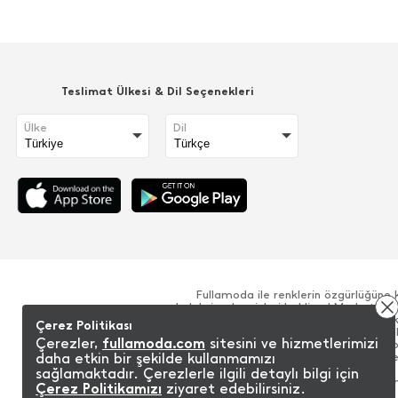
Teslimat Ülkesi & Dil Seçenekleri
Ülke
Dil
Fullamoda ile renklerin özgürlüğüne 
koleksiyonlar sizleri bekliyor! Moda tre
pantolon, tişört gibi yüzlerce zengin ürün
Çerez Politikası
iddialı ürünler ile her zaman rahat ve şık 
Çerezler,
fullamoda.com
sitesini ve hizmetlerimizi
alışveriş sitesinde beğenilerinize sunulu
daha etkin bir şekilde kullanmamızı
koleksiyonuna sahip, çok sayıda kalite
kamaştırıcı olmanızı sağlayan Fullamoda 
sağlamaktadır. Çerezlerle ilgili detaylı bilgi için
silüetler ile sizi sınırsız kılıyor. Yeni m
Çerez Politikamızı
ziyaret edebilirsiniz.
detaylar ile giyim koleksiyonunda yer alan 