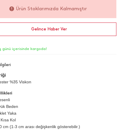
Ürün Stoklarımızda Kalmamıştır
Gelince Haber Ver
iş günü içerisinde kargoda!
lgileri
iği
ester %35 Viskon
likleri
senli
yük Beden
iklet Yaka
 Kısa Kol
0 cm (1-3 cm arası değişkenlik gösterebilir.)