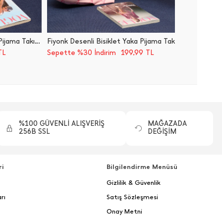
Papatya Desenli Bisiklet Yaka Pijama Takımı
Fiyonk Desenli Bisiklet Yaka Pijama Takımı
Kalp Des
199,99
TL
Sepette %30 İndirim
TL
Sepette
%100 GÜVENLİ ALIŞVERİŞ
MAĞAZADA
256B SSL
DEĞİŞİM
ri
Bilgilendirme Menüsü
Gizlilik & Güvenlik
rı
Satış Sözleşmesi
Onay Metni