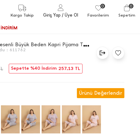
0
0
Giriş Yap
/ Üye Ol
Kargo Takip
Favorilerim
Sepetim
İNDİRİM
E
kose Desenli Büyük Beden Kapri Pijama Takımı
du :
611782
Sepette %40 İndirim
257,13
TL
TL
Ürünü Değerlendir