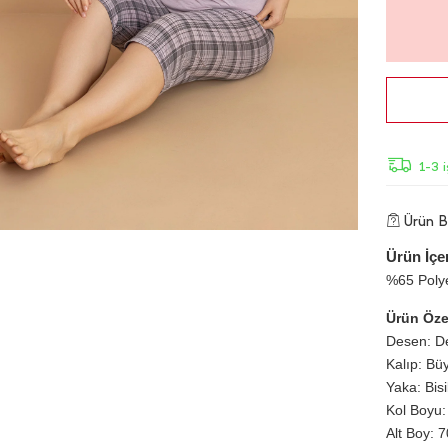
1-3 
Ürün Bi
Ürün İçer
%65 Poly
Ürün Özel
Desen: De
Kalıp: Bü
Yaka: Bis
Kol Boyu:
Alt Boy: 7