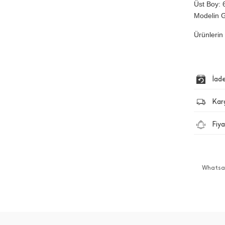
Üst Boy: 6
Modelin G
Ürünlerin 
İad
Kar
Fiya
Whatsap