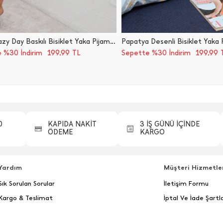
Çizgili Lazy Day Baskılı Bisiklet Yaka Pijama Takımı
199,99
199,99
 %30 İndirim
TL
Sepette %30 İndirim
0
KAPIDA NAKİT
3 İŞ GÜNÜ İÇİNDE
ÖDEME
KARGO
Yardım
Müşteri Hizmetle
Sık Sorulan Sorular
İletişim Formu
Kargo & Teslimat
İptal Ve İade Şartla