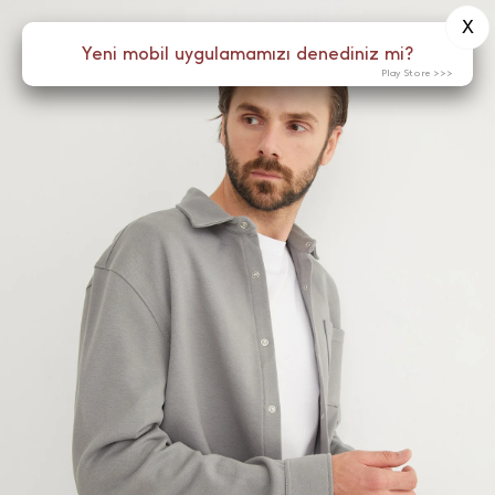
X
0
Yeni mobil uygulamamızı denediniz mi?
Menü
Play Store >>>