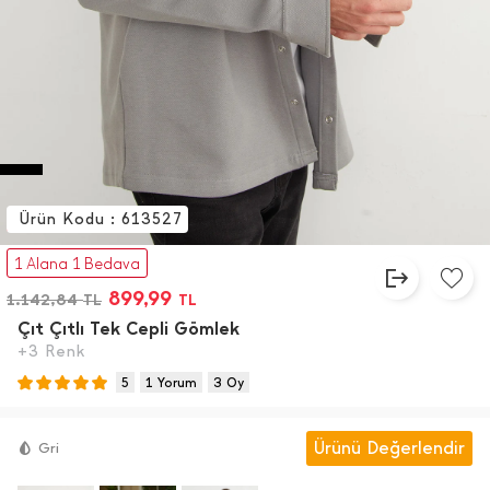
Ürün Kodu : 613527
%21
1 Alana 1 Bedava
899,99
1.142,84
TL
TL
Çıt Çıtlı Tek Cepli Gömlek
+3 Renk
5
1 Yorum
3 Oy
Ürünü Değerlendir
Gri