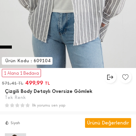
Ürün Kodu : 609104
%12
1 Alana 1 Bedava
499,99
571,41
TL
TL
Çizgili Body Detaylı Oversize Gömlek
Tek Renk
İlk yorumu sen yap
Ürünü Değerlendir
Siyah