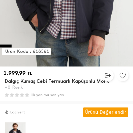
Ürün Kodu : 618561
1.999,99
TL
Dalgıç Kumaş Cebi Fermuarlı Kapüşonlu Mont
+0 Renk
İlk yorumu sen yap
Ürünü Değerlendir
Lacivert