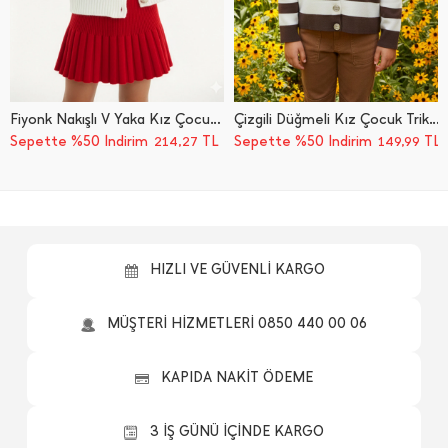
Fiyonk Nakışlı V Yaka Kız Çocuk Hırka
Çizgili Düğmeli Kız Çocuk Triko Hırka
Sepette %50 İndirim
TL
Sepette %50 İndirim
TL
214,27
149,99
HIZLI VE GÜVENLİ KARGO
MÜŞTERİ HİZMETLERİ 0850 440 00 06
KAPIDA NAKİT ÖDEME
3 İŞ GÜNÜ İÇİNDE KARGO