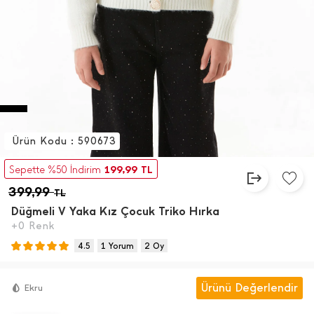
Ürün Kodu : 590673
199,99
Sepette %50 İndirim
TL
399,99
TL
Düğmeli V Yaka Kız Çocuk Triko Hırka
+0 Renk
4.5
1 Yorum
2 Oy
Ürünü Değerlendir
Ekru