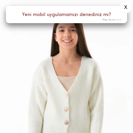
X
0
Yeni mobil uygulamamızı denediniz mi?
Menü
Play Store >>>