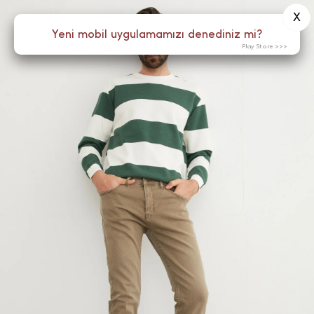
X
0
Yeni mobil uygulamamızı denediniz mi?
Menü
Play Store >>>