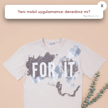
X
0
Yeni mobil uygulamamızı denediniz mi?
Menü
Play Store >>>