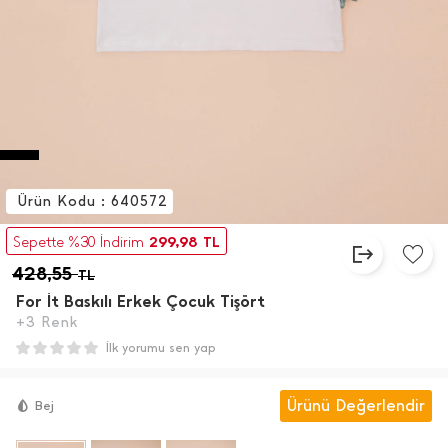
Ürün Kodu : 640572
299,98
Sepette %30 İndirim
TL
428,55
TL
For İ̇t Baskılı Erkek Çocuk Tişört
+3 Renk
İlk yorumu sen yap
Ürünü Değerlendir
Bej